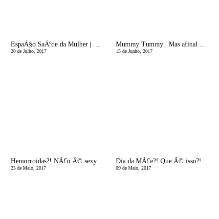
EspaÃ§o SaÃºde da Mulher | Atleta tambÃ©m perde gotinhas!
Mummy Tummy | Mas afinal o que Ã© a diÃ¡stase (DRA)?
20 de Julho, 2017
15 de Junho, 2017
Hemorroidas?! NÃ£o Ã© sexy, mas podem acontecer atÃ© Ã mais lady!
Dia da MÃ£e?! Que Ã© isso?!
23 de Maio, 2017
09 de Maio, 2017