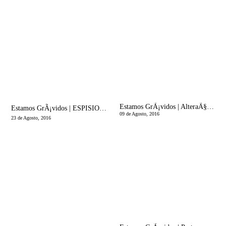
Estamos GrÃ¡vidos | AlteraÃ§Ãµes emocionais na gravidez- existem na mÃ£e e no pai!
Estamos GrÃ¡vidos | ESPISIOTOMIA: O TERRÃVEL CORTE!
09 de Agosto, 2016
23 de Agosto, 2016