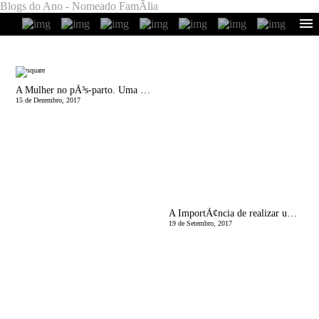
Blogs do Ano - Nomeado FamÃ­lia
A Mulher no pÃ³s-parto. Uma mensagem para si! | EspaÃ§o SaÃºde da Mulher
15 de Dezembro, 2017
A ImportÃ¢ncia de realizar um programa de PreparaÃ§Ã£o do Nascimento! | EspaÃ§o SaÃºde da Mulher
19 de Setembro, 2017