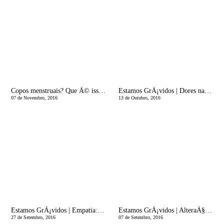
Copos menstruais? Que Ã© isso? Saiba e ganhe um!
Estamos GrÃ¡vidos | Dores nas Costas agora?! PorquÃª?!
07 de Novembro, 2016
13 de Outubro, 2016
Estamos GrÃ¡vidos | Empatia: Este texto nÃ£o Ã© para grÃ¡vidas, nem para mÃ£es!
Estamos GrÃ¡vidos | AlteraÃ§Ãµes fÃ­sicas na gravidez! SandÃ¡lias que nÃ£o servem mais!
27 de Setembro, 2016
07 de Setembro, 2016