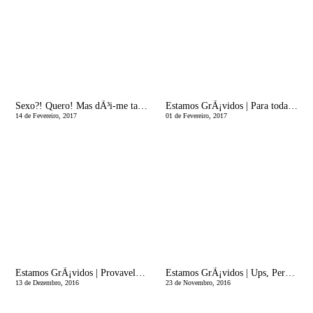
Sexo?! Quero! Mas dÃ³i-me tanto!
Estamos GrÃ¡vidos | Para todas as mÃ£es que passam o dia em casa sem fazer nada!
14 de Fevereiro, 2017
01 de Fevereiro, 2017
Estamos GrÃ¡vidos | Provavelmente Mito!
Estamos GrÃ¡vidos | Ups, Perdi uma pinguinha!
13 de Dezembro, 2016
23 de Novembro, 2016