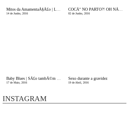
Mitos da AmamentaÃ§Ã£o | Leite Fraco!
COCÃ“ NO PARTO?! OH NÃƒO, E AGORA?
14 de Junho, 2016
02 de Junho, 2016
Baby Blues | SÃ£o tambÃ©m estas As Maravilhas da Maternidade
Sexo durante a gravidez
17 de Maio, 2016
19 de Abril, 2016
INSTAGRAM