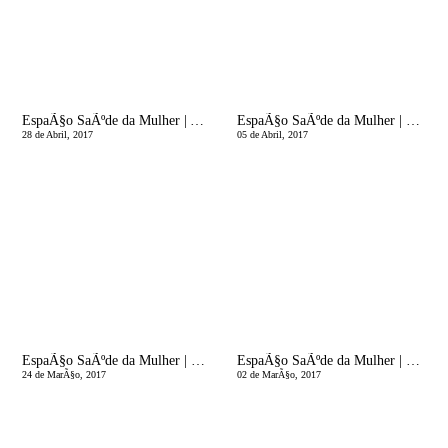
EspaÃ§o SaÃºde da Mulher | Azia?! VÃ¡rias Vezes!
EspaÃ§o SaÃºde da Mulher | ExercÃ­cio FÃ­sico na Gravidez! Posso?!
28 de Abril, 2017
05 de Abril, 2017
EspaÃ§o SaÃºde da Mulher | E Depois da Gravidez? Para que serve o Pai?
EspaÃ§o SaÃºde da Mulher | Na Gravidez, para que serve o Pai?
24 de MarÃ§o, 2017
02 de MarÃ§o, 2017