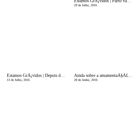
Estamos GrÃ¡vidos | Parto vaginal ou cesariana?
29 de Julho, 2016
Estamos GrÃ¡vidos | Depois do nascimentoâ€¦ Gerir visitas!
Ainda sobre a amamentaÃ§Ã£o! O COLOSTRO! Leite Fracoâ€¦ Outra vez nÃ£o!!!
13 de Julho, 2016
28 de Junho, 2016