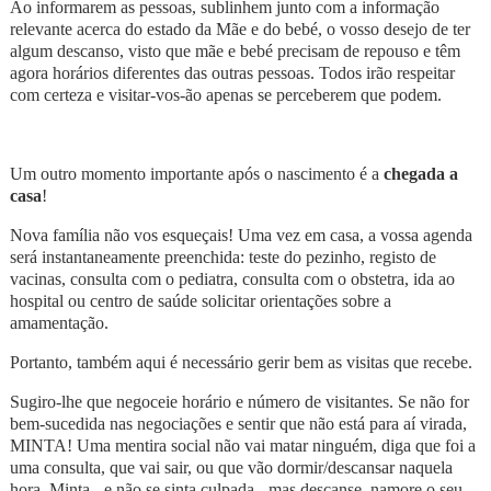
Ao informarem as pessoas, sublinhem junto com a informação
relevante acerca do estado da Mãe e do bebé, o vosso desejo de ter
algum descanso, visto que mãe e bebé precisam de repouso e têm
agora horários diferentes das outras pessoas. Todos irão respeitar
com certeza e visitar-vos-ão apenas se perceberem que podem.
Um outro momento importante após o nascimento é a
chegada a
casa
!
Nova família não vos esqueçais! Uma vez em casa, a vossa agenda
será instantaneamente preenchida: teste do pezinho, registo de
vacinas, consulta com o pediatra, consulta com o obstetra, ida ao
hospital ou centro de saúde solicitar orientações sobre a
amamentação.
Portanto, também aqui é necessário gerir bem as visitas que recebe.
Sugiro-lhe que negoceie horário e número de visitantes. Se não for
bem-sucedida nas negociações e sentir que não está para aí virada,
MINTA! Uma mentira social não vai matar ninguém, diga que foi a
uma consulta, que vai sair, ou que vão dormir/descansar naquela
hora. Minta - e não se sinta culpada - mas descanse, namore o seu