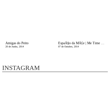
Amigas do Peito
EspaÃ§o da MÃ£e | Me Time | A ImportÃ¢ncia do Tempo para NÃ³s
20 de Junho, 2014
07 de Outubro, 2014
INSTAGRAM