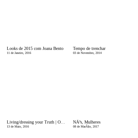
Looks de 2015 com Joana Bento
Tempo de trenchar
11 de Janeiro, 2016
03 de Novembro, 2014
Living/dressing your Truth | O meu Ã© o Tipo 3, qual Ã© o seu?
NÃ³s, Mulheres
13 de Maio, 2016
08 de MarÃ§o, 2017