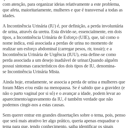
com atenção, para organizar ideias relativamente a este problema,
que afeta, maioritariamente, mulheres e que é transversal a todas as
idades.
A Incontinência Urinária (IU) é, por definição, a perda involuntária
de urina, através da uretra. Esta divide-se, essencialmente, em dois
tipos, a Incontinência Urinária de Esforço (UIE), que, tal como o
nome indica, está associada a perdas de urina no momento de
realizar um esforço abdominal (carregar pesos, rir, tossir); e a
Incontinência Urinária de Urgência (IUU), esta define-se como
perda associada a um desejo inadiável de urinar.Quando alguém
possui sintomas característicos dos dois tipos de IU, denomina-
se Incontinência Urinária Mista.
Ainda hoje, erradamente, se associa a perda de urina a mulheres que
foram Mães e/ou estão na menopausa. Se é sabido que a gravidez (e
não o parto vaginal por si só) e o avançar a idade, podem levar ao
aparecimento/agravamento da IU, é também verdade que não
podemos cingir-nos a estas causas.
Sem querer entrar em grandes dissertações sobre o tema, pois, penso
que será mais atrativo ler algo prático, queria apenas enquadrar o
tema para que, tendo conhecimento, saiba identificar os sinais