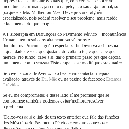
imprevisto… entre outros sinais que, com certeza, se sofre de
incontinência urinária, já sentiu na pele, não são algo normal, só
porque é atleta, Mulher, ou Mãe. Deve procurar alguém
especializado, pois poderá resolver o seu problema, mais rápida
e facilmente, do que imagina.
A Fisioterapia em Disfunções do Pavimento Pélvico – Incontinência
Urinária, tem resultados altamente satisfatórios e
duradouros. Procure alguém especializado. Devolva a si mesma
a qualidade de vida que gostaria de voltar a ter, e que sabe que
merece. No fundo, cabe a si, dar o primeiro passo pra que depois,
juntamente com o seu/sua Fisioterapeuta se modifique este quadro.
Se vive na zona de Aveiro, não hesite em contactar-mepara
avaliação, através do
Eu, Mãe
ou na página de
facebook
Estamos
Grávidos
.
Se eu me comprometer, e desse lado aí me prometer que se
compromete também, podemos evitar/melhorar/
resolver
o problema.
(Deixo-vos
aqui
o link de um texto anterior que fala das funções
dos
Músculos do Pavimento Pélvico
e em que contextos e
dimensões a sua disfunção se pode refletir.)