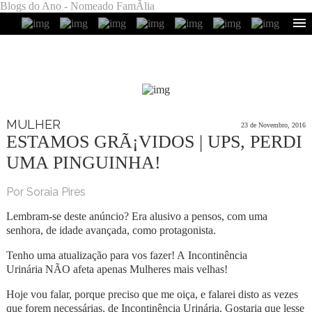
Blogs do Ano - Nomeado FamÃ­lia
MULHER
23 de Novembro, 2016
ESTAMOS GRÃ¡VIDOS | UPS, PERDI
UMA PINGUINHA!
Por Soraia Pires
Lembram-se deste anúncio? Era alusivo a pensos, com uma
senhora, de idade avançada, como protagonista.
Tenho uma atualização para vos fazer! A
Incontinência
Urinária
NÃO
afeta
apenas
M
ulh
eres mais velhas
!
Hoje vou falar, porque preciso que me oiça, e falarei disto as vezes
que forem necessárias, de
Incontinência Urinária
. Gostaria que lesse