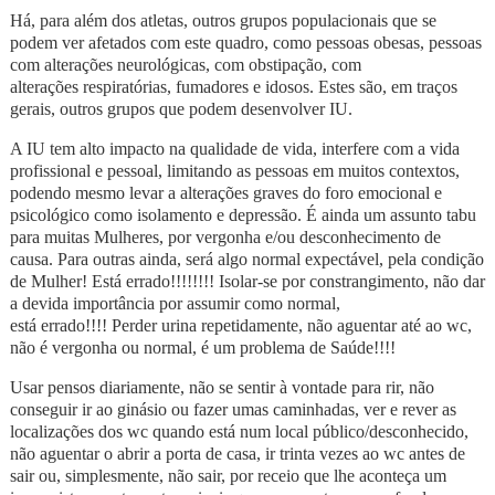
Há, para além dos atletas, outros grupos populacionais que se
podem ver afetados com este quadro, como pessoas obesas, pessoas
com alterações neurológicas, com obstipação, com
alterações respiratórias, fumadores e idosos. Estes são, em traços
gerais, outros grupos que podem desenvolver IU.
A IU tem alto impacto na qualidade de vida, interfere com a vida
profissional e pessoal, limitando as pessoas em muitos contextos,
podendo mesmo levar a alterações graves do foro emocional e
psicológico como isolamento e depressão. É ainda um assunto tabu
para muitas Mulheres, por vergonha e/ou desconhecimento de
causa. Para outras ainda, será algo normal expectável, pela condição
de Mulher! Está errado!!!!!!!! Isolar-se por constrangimento, não dar
a devida importância por assumir como normal,
está errado!!!! Perder urina repetidamente, não aguentar até ao wc,
não é vergonha ou normal, é um
problema de
Saúde
!!!!
Usar pensos diariamente, não se sentir à vontade para rir, não
conseguir ir ao ginásio ou fazer umas caminhadas, ver e rever as
localizações dos wc quando está num local público/desconhecido,
não aguentar o abrir a porta de casa, ir trinta vezes ao wc antes de
sair ou, simplesmente, não sair, por receio que lhe aconteça um