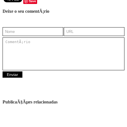
Save
Deixe o seu comentÃ¡rio
PublicaÃ§Ãµes relacionadas