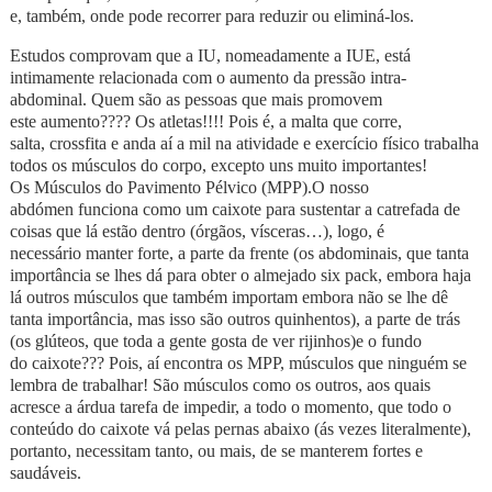
e, também, onde pode recorrer para reduzir ou eliminá-los.
Estudos comprovam que a IU, nomeadamente a IUE, está
intimamente relacionada com o aumento da pressão intra-
abdominal. Quem são as pessoas que mais promovem
este aumento???? Os atletas!!!
! Pois é, a malta que corre,
salta,
crossfita
e anda aí a mil na atividade e exercício físico trabalha
todos os músculos do corpo, excepto uns muito importantes!
Os
M
úsculos do
P
avimento
P
élvico
(MPP).O n
osso
abdómen funciona como um caixote para sustentar a catrefada de
coisas que lá estão dentro (órgãos, vísceras…), logo, é
necessário manter forte, a parte da frente (os abdominais, que tanta
importância se lhes dá para obter o almejado six pack, embora haja
lá outros músculos que também importam embora não se lhe dê
tanta importância, mas isso são outros quinhentos), a parte de trás
(os glúteos, que toda a gente gosta de ver rijinhos)e o fundo
do caixote??? Pois, aí encontra os MPP, músculos que ninguém se
lembra de trabalhar! São músculos como os outros, aos quais
acresce a árdua tarefa de impedir, a todo o momento, que todo o
conteúdo do caixote vá pelas pernas abaixo (ás vezes literalmente),
portanto, necessitam tanto, ou mais, de se manterem fortes e
saudáveis.