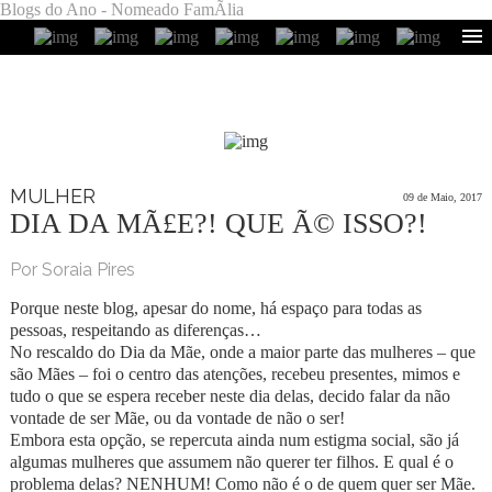
Blogs do Ano - Nomeado FamÃ­lia
MULHER
09 de Maio, 2017
DIA DA MÃ£E?! QUE Ã© ISSO?!
Por Soraia Pires
Porque neste blog, apesar do nome, há espaço para todas as
pessoas, respeitando as diferenças…
No rescaldo do Dia da Mãe, onde a maior parte das mulheres – que
são Mães – foi o centro das atenções, recebeu presentes, mimos e
tudo o que se espera receber neste dia delas, decido falar da não
vontade de ser Mãe, ou da vontade de não o ser!
Embora esta opção, se repercuta ainda num estigma social, são já
algumas mulheres que assumem não querer ter filhos. E qual é o
problema delas? NENHUM! Como não é o de quem quer ser Mãe.