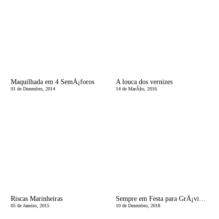
Maquilhada em 4 SemÃ¡foros
A louca dos vernizes
01 de Dezembro, 2014
14 de MarÃ§o, 2016
Riscas Marinheiras
Sempre em Festa para GrÃ¡vidas e RecÃ©m MamÃ£s
05 de Janeiro, 2015
10 de Dezembro, 2018