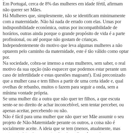
Em Portugal, cerca de 8% das mulheres em idade fértil, afirmam
não querer ser Mães.
Há Mulheres que, simplesmente, não se identificam minimamente
com a maternidade. Não há nada de errado com elas. Umas por
indisponibilidade económica, outras por incompatibilidade de
horários, outras ainda porque o grande propósito de vida é a parte
profissional, ou até porque não gostam de crianças.
Independentemente do motivo que leva algumas mulheres a não
optarem pelo caminho da maternidade, este é tão válido como optar
por.
Na sociedade, cobra-se imenso a estas mulheres, sem saber, o real
motivo da sua opção (não esquecer que podemos estar perante um
caso de infertilidade e estas questões magoam!). Está preconizado
que a mulher casa e tem filhos a partir de uma certa idade e, qual
ovelhas de rebanho, muitos o fazem para seguir a onda, sem a
mínima vontade própria.
Se uma mulher diz a outra que não quer ter filhos, a que escuta
sente-se no direito de achar inconcebível, sem tentar perceber, ou
apenas aceitar, percebendo ou não.
Não é fácil para uma mulher que não quer ser Mãe assumir o seu
projeto de Não-Maternidade perante os outros, a coisa não é
socialmente aceite. A ideia que se tem (menos, atualmente, mas