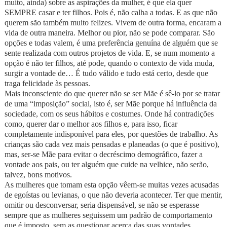
muito, ainda) sobre as aspirações da mulher, é que ela quer
SEMPRE casar e ter filhos. Pois é, não calha a todas. E as que não
querem são também muito felizes. Vivem de outra forma, encaram a
vida de outra maneira. Melhor ou pior, não se pode comparar. São
opções e todas valem, é uma preferência genuína de alguém que se
sente realizada com outros projetos de vida. E, se num momento a
opção é não ter filhos, até pode, quando o contexto de vida muda,
surgir a vontade de… É tudo válido e tudo está certo, desde que
traga felicidade às pessoas.
Mais inconsciente do que querer não se ser Mãe é sê-lo por se tratar
de uma “imposição” social, isto é, ser Mãe porque há influência da
sociedade, com os seus hábitos e costumes. Onde há contradições
como, querer dar o melhor aos filhos e, para isso, ficar
completamente indisponível para eles, por questões de trabalho. As
crianças são cada vez mais pensadas e planeadas (o que é positivo),
mas, ser-se Mãe para evitar o decréscimo demográfico, fazer a
vontade aos pais, ou ter alguém que cuide na velhice, não serão,
talvez, bons motivos.
As mulheres que tomam esta opção vêem-se muitas vezes acusadas
de egoístas ou levianas, o que não deveria acontecer. Ter que mentir,
omitir ou desconversar, seria dispensável, se não se esperasse
sempre que as mulheres seguissem um padrão de comportamento
que é imposto, sem as questionar acerca das suas vontades.