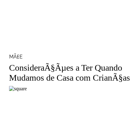
MÃ£E
ConsideraÃ§Ãµes a Ter Quando
Mudamos de Casa com CrianÃ§as