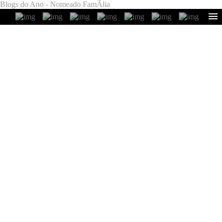
Blogs do Ano - Nomeado FamÃ­lia
SABE O QUE Ã© O
CRONOGRAMA CAPILAR?
VAMOS CUIDAR DE
CABELOS DANIFICADOS
COM PRODUTOS VEGAN