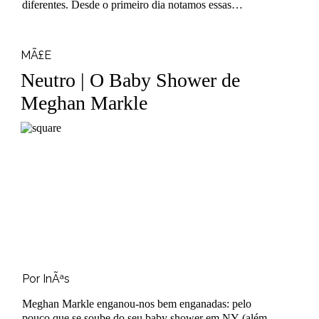
diferentes. Desde o primeiro dia notamos essas
diferenças, O Pedro nasceu..
MÃ£E
Neutro | O Baby Shower de
Meghan Markle
Por InÃªs
Meghan Markle enganou-nos bem enganadas: pelo
pouco que se soube do seu baby shower em NY (além