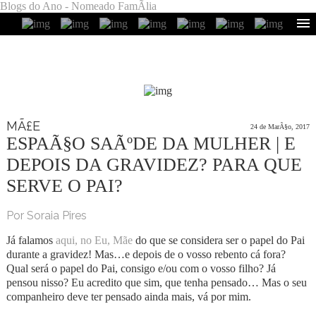
Blogs do Ano - Nomeado FamÃ­lia
MÃ£E
24 de MarÃ§o, 2017
ESPAÃ§O SAÃºDE DA MULHER | E
DEPOIS DA GRAVIDEZ? PARA QUE
SERVE O PAI?
Por Soraia Pires
Já falamos
aqui, no Eu, Mãe
do que se considera ser o papel do Pai
durante a gravidez! Mas…e depois de o vosso rebento cá fora?
Qual será o papel do Pai, consigo e/ou com o vosso filho? Já
pensou nisso? Eu acredito que sim, que tenha pensado… Mas o seu
companheiro deve ter pensado ainda mais, vá por mim.