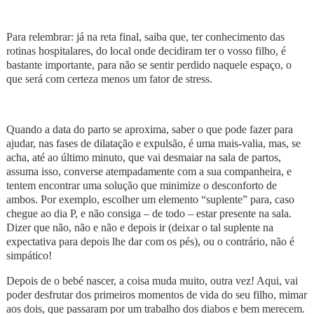
Para relembrar: já na reta final, saiba que, ter conhecimento das
rotinas hospitalares, do local onde decidiram ter o vosso filho, é
bastante importante, para não se sentir perdido naquele espaço, o
que será com certeza menos um fator de stress.
Quando a data do parto se aproxima, saber o que pode fazer para
ajudar, nas fases de dilatação e expulsão, é uma mais-valia, mas, se
acha, até ao último minuto, que vai desmaiar na sala de partos,
assuma isso, converse atempadamente com a sua companheira, e
tentem encontrar uma solução que minimize o desconforto de
ambos. Por exemplo, escolher um elemento “suplente” para, caso
chegue ao dia P, e não consiga – de todo – estar presente na sala.
Dizer que não, não e não e depois ir (deixar o tal suplente na
expectativa para depois lhe dar com os pés), ou o contrário, não é
simpático!
Depois de o bebé nascer, a coisa muda muito, outra vez! Aqui, vai
poder desfrutar dos primeiros momentos de vida do seu filho, mimar
aos dois, que passaram por um trabalho dos diabos e bem merecem.