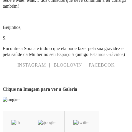
bebé e Mãe! Mas… dos cuidados que deve continuar a ter consigo
também!
Beijinhos,
S.
Encontre a Soraia e tudo o que ela pode fazer pela sua gravidez e
pela saúde da Mulher no seu
Espaço S
(antigo
Estamos Grávidos
)
INSTAGRAM
|
BLOGLOVIN
|
FACEBOOK
Clique na Imagem para ver a Galeria