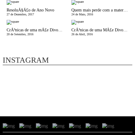
ResoluÃ§Ã£o de Ano Novo
Quem mais perde com a maternidade?
27 de Dezembro, 2017
24 de Maio, 2016
CrÃ³nicas de uma mÃ£e Divorciada | Dizem que o truque Ã© antecipar!
CrÃ³nicas de uma MÃ£e Divorciada | Aquelas Amizades
20 de Setembro, 2016
26 de Abril, 2016
INSTAGRAM