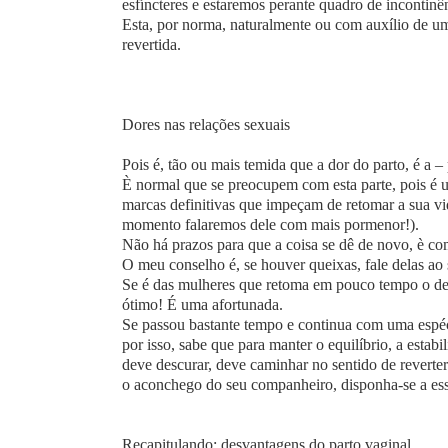
esfíncteres e estaremos perante quadro de incontinên
Esta, por norma, naturalmente ou com auxílio de u
revertida.
Dores nas relações sexuais
Pois é, tão ou mais temida que a dor do parto, é a –
È normal que se preocupem com esta parte, pois é u
marcas definitivas que impeçam de retomar a sua vi
momento falaremos dele com mais pormenor!).
Não há prazos para que a coisa se dê de novo, è co
O meu conselho é, se houver queixas, fale delas ao
Se é das mulheres que retoma em pouco tempo o dese
ótimo! É uma afortunada.
Se passou bastante tempo e continua com uma espéc
por isso, sabe que para manter o equilíbrio, a est
deve descurar, deve caminhar no sentido de reverte
o aconchego do seu companheiro, disponha-se a essa
Recapitulando: desvantagens do parto vaginal…