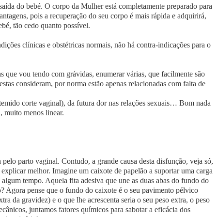
 a saída do bebé. O corpo da Mulher está completamente preparado para
ntagens, pois a recuperação do seu corpo é mais rápida e adquirirá,
ebé, tão cedo quanto possível.
ições clínicas e obstétricas normais, não há contra-indicações para o
as que vou tendo com grávidas, enumerar várias, que facilmente são
estas consideram, por norma estão apenas relacionadas com falta de
o temido corte vaginal), da futura dor nas relações sexuais… Bom nada
, muito menos linear.
a pelo parto vaginal. Contudo, a grande causa desta disfunção, veja só,
 explicar melhor. Imagine um caixote de papelão a suportar uma carga
e algum tempo. Aquela fita adesiva que une as duas abas do fundo do
rto? Agora pense que o fundo do caixote é o seu pavimento pélvico
tra da gravidez) e o que lhe acrescenta seria o seu peso extra, o peso
ecânicos, juntamos fatores químicos para sabotar a eficácia dos