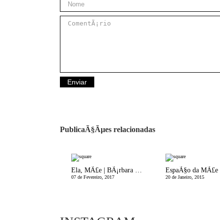
PublicaÃ§Ãµes relacionadas
Ela, MÃ£e | BÃ¡rbara GuimarÃ£es
07 de Fevereiro, 2017
20 de Janeiro, 2015