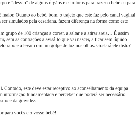
rpo e “desvio” de alguns órgãos e estruturas para trazer o bebé ca para
 maior. Quanto ao bebé, bom, o trajeto que este faz pelo canal vaginal
 ser simulados pela cesariana, fazem diferença na forma como este
 grupo de 100 crianças a correr, a saltar e a atirar areia… É assim
tir, sem as contrações a avisá-lo que vai nascer, a ficar sem líquido
pelo rabo e a levar com um golpe de luz nos olhos. Gostará ele disto?
al. Contudo, este deve estar receptivo ao aconselhamento da equipa
m informação fundamentada e perceber que poderá ser necessário
esmo e da gravidez.
r para vocês e o vosso bebé!