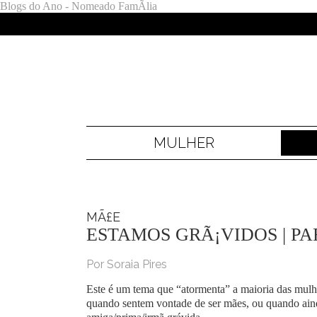
Blogs do Ano - Nomeado FamÃ­lia
MULHER
MÃ£E
ESTAMOS GRÃ¡VIDOS | P
Por Soraia Pires
Este é um tema que “atormenta” a maioria das mulher
quando sentem vontade de ser mães, ou quando ai