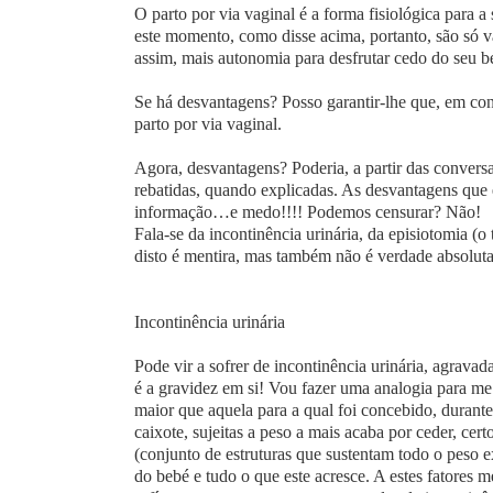
O parto por via vaginal é a forma fisiológica para
este momento, como disse acima, portanto, são só va
assim, mais autonomia para desfrutar cedo do seu b
Se há desvantagens? Posso garantir-lhe que, em cond
parto por via vaginal.
Agora, desvantagens? Poderia, a partir das convers
rebatidas, quando explicadas. As desvantagens que 
informação…e medo!!!! Podemos censurar? Não!
Fala-se da incontinência urinária, da episiotomia (
disto é mentira, mas também não é verdade absoluta
Incontinência urinária
Pode vir a sofrer de incontinência urinária, agravad
é a gravidez em si! Vou fazer uma analogia para me
maior que aquela para a qual foi concebido, durant
caixote, sujeitas a peso a mais acaba por ceder, ce
(conjunto de estruturas que sustentam todo o peso ex
do bebé e tudo o que este acresce. A estes fatores m