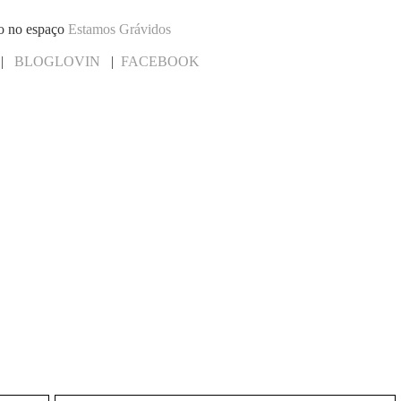
ho no espaço
Estamos Grávidos
|
BLOGLOVIN
|
FACEBOOK