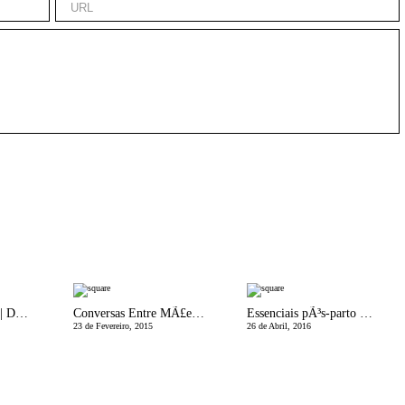
EspaÃ§o da MÃ£e | Dos Ressentimentos e da ImportÃ¢ncia do PerdÃ£o
Conversas Entre MÃ£es | Gravidez e PÃ³s Parto
Essenciais pÃ³s-parto para Super MÃ£es e um Giveaway!
23 de Fevereiro, 2015
26 de Abril, 2016