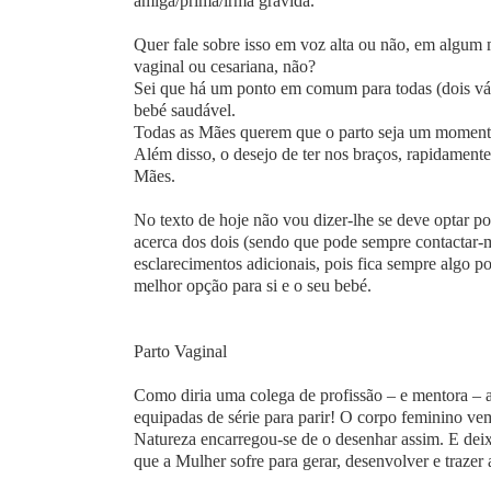
amiga/prima/irmã grávida.
Quer fale sobre isso em voz alta ou não, em algum m
vaginal ou cesariana, não?
Sei que há um ponto em comum para todas (dois vá)
bebé saudável.
Todas as Mães querem que o parto seja um momento
Além disso, o desejo de ter nos braços, rapidamente
Mães.
No texto de hoje não vou dizer-lhe se deve optar po
acerca dos dois (sendo que pode sempre contactar
esclarecimentos adicionais, pois fica sempre algo p
melhor opção para si e o seu bebé.
Parto Vaginal
Como diria uma colega de profissão – e mentora – 
equipadas de série para parir! O corpo feminino v
Natureza encarregou-se de o desenhar assim. E deixe
que a Mulher sofre para gerar, desenvolver e traze