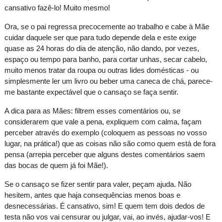
cansativo fazê-lo! Muito mesmo!
Ora, se o pai regressa precocemente ao trabalho e cabe à Mãe
cuidar daquele ser que para tudo depende dela e este exige
quase as 24 horas do dia de atenção, não dando, por vezes,
espaço ou tempo para banho, para cortar unhas, secar cabelo,
muito menos tratar da roupa ou outras lides domésticas - ou
simplesmente ler um livro ou beber uma caneca de chá, parece-
me bastante expectável que o cansaço se faça sentir.
A dica para as Mães: filtrem esses comentários ou, se
considerarem que vale a pena, expliquem com calma, façam
perceber através do exemplo (coloquem as pessoas no vosso
lugar, na prática!) que as coisas não são como quem está de fora
pensa (arrepia perceber que alguns destes comentários saem
das bocas de quem já foi Mãe!).
Se o cansaço se fizer sentir para valer, peçam ajuda. Não
hesitem, antes que haja consequências menos boas e
desnecessárias. É cansativo, sim! E quem tem dois dedos de
testa não vos vai censurar ou julgar, vai, ao invés, ajudar-vos! E