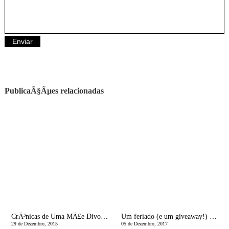
PublicaÃ§Ãµes relacionadas
CrÃ³nicas de Uma MÃ£e Divorciada | Eu nÃ£o preciso de vocÃªs filhos
Um feriado (e um giveaway!) especial | Azul Alfazema
29 de Dezembro, 2015
05 de Dezembro, 2017