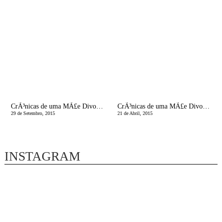
CrÃ³nicas de uma MÃ£e Divorciada | Cabelos brancos
CrÃ³nicas de uma MÃ£e Divorciada | Dos fernicoques do primeiro para a essÃªncia do segundo!
29 de Setembro, 2015
21 de Abril, 2015
INSTAGRAM