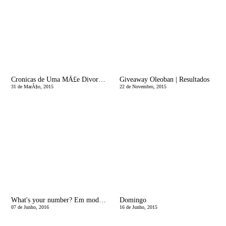
Cronicas de Uma MÃ£e Divorciada | O Natal Ã© quando o Homem Quiser e a PÃ¡scoa Ã© Quando os Pais Puderem!
Giveaway Oleoban | Resultados
31 de MarÃ§o, 2015
22 de Novembro, 2015
What's your number? Em modo safari
Domingo
07 de Junho, 2016
16 de Junho, 2015