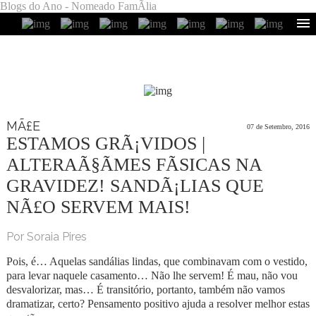
Blogs do Ano - Nomeado FamÃ­lia
MÃ£E
07 de Setembro, 2016
ESTAMOS GRÃ¡VIDOS |
ALTERAÃ§ÃΜES FÃ­SICAS NA
GRAVIDEZ! SANDÃ¡LIAS QUE
NÃ£O SERVEM MAIS!
Por Soraia Pires
Pois, é… Aquelas sandálias lindas, que combinavam com o vestido,
para levar naquele casamento… Não lhe servem! É mau, não vou
desvalorizar, mas… É transitório, portanto, também não vamos
dramatizar, certo? Pensamento positivo ajuda a resolver melhor estas