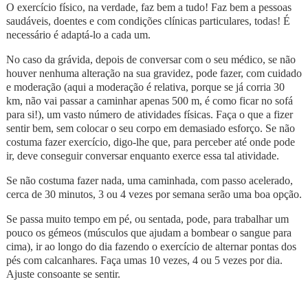
O exercício físico, na verdade, faz bem a tudo! Faz bem a pessoas
saudáveis, doentes e com condições clínicas particulares, todas! É
necessário é adaptá-lo a cada um.
No caso da grávida, depois de conversar com o seu médico, se não
houver nenhuma alteração na sua gravidez, pode fazer, com cuidado
e moderação (aqui a moderação é relativa, porque se já corria 30
km, não vai passar a caminhar apenas 500 m, é como ficar no sofá
para si!), um vasto número de atividades físicas. Faça o que a fizer
sentir bem, sem colocar o seu corpo em demasiado esforço. Se não
costuma fazer exercício, digo-lhe que, para perceber até onde pode
ir, deve conseguir conversar enquanto exerce essa tal atividade.
Se não costuma fazer nada, uma caminhada, com passo acelerado,
cerca de 30 minutos, 3 ou 4 vezes por semana serão uma boa opção.
Se passa muito tempo em pé, ou sentada, pode, para trabalhar um
pouco os gémeos (músculos que ajudam a bombear o sangue para
cima), ir ao longo do dia fazendo o exercício de alternar pontas dos
pés com calcanhares. Faça umas 10 vezes, 4 ou 5 vezes por dia.
Ajuste consoante se sentir.