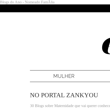
Blogs do Ano - Nomeado FamÃ­lia
MULHER
NO PORTAL ZANKYOU
30 Blogs sobre Maternidade que vai querer conhec