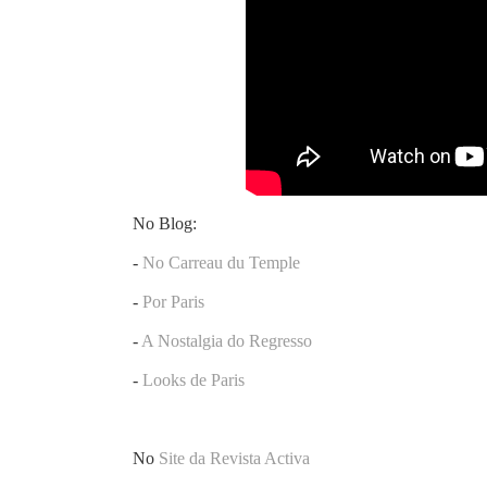
No Blog:
-
No Carreau du Temple
-
Por Paris
-
A Nostalgia do Regresso
-
Looks de Paris
No
Site da Revista Activa