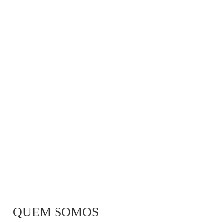
MÃ£E BIO-LÃ³GICA |
COMIDA PARA
CONGELAR
QUEM SOMOS