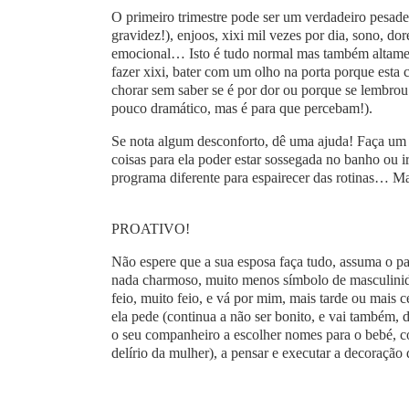
O primeiro trimestre pode ser um verdadeiro pesade
gravidez!), enjoos, xixi mil vezes por dia, sono, do
emocional… Isto é tudo normal mas também altament
fazer xixi, bater com um olho na porta porque esta c
chorar sem saber se é por dor ou porque se lembr
pouco dramático, mas é para que percebam!).
Se nota algum desconforto, dê uma ajuda! Faça um c
coisas para ela poder estar sossegada no banho ou
programa diferente para espairecer das rotinas… Mai
PROATIVO!
Não espere que a sua esposa faça tudo, assuma o pap
nada charmoso, muito menos símbolo de masculinida
feio, muito feio, e vá por mim, mais tarde ou mais 
ela pede (continua a não ser bonito, e vai também, 
o seu companheiro a escolher nomes para o bebé, co
delírio da mulher), a pensar e executar a decoraçã