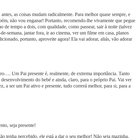
a antes, as coisas mudam radicalmente. Para melhor quase sempre, e
bém, não vou enganar! Portanto, recomendo-lhe vivamente que pegue
o de tempo a dois, com qualidade, como passear, sair à noite (talvez
m-de-semana, jantar fora, ir ao cinema, ver um filme em casa, planos
ionado, portanto, aproveite agora! Ela vai adorar, aliás, vão adorar
uatro…. Um Pai presente é, realmente, de extrema importância. Tanto
desenvolvimento do bebé e ainda, claro, para o próprio Pai. Vai ver
, a ser um Pai ativo e presente, tudo correrá melhor, para si, para a
ento, seja presente!
ão tenha percebido, ele está a dar o seu melhor! Não seja mazinha,