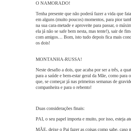
O NAMORADO!
Tenha presente que não poderá fazer a vida que fai
em alguns (muito poucos) momentos, para pior tam
na sua cara-metade e aproveite para passar, o máxim
ela já não se safe bem nesta, mas tente!), sair de fi
com amigos… Bom, isto tudo depois fica mais condic
os dois!
MONTANHA-RUSSA!
Neste desafio a dois, que acaba por ser a três, a q
para a saúde e bem-estar geral da Mãe, como para o 
que, se começar já nas primeiras semanas de gravidez
companheira e para o rebento!
Duas considerações finais:
PAI, o seu papel importa e muito, por isso, esteja at
MÃE, deixe o Pai fazer as coisas como sabe, caso n