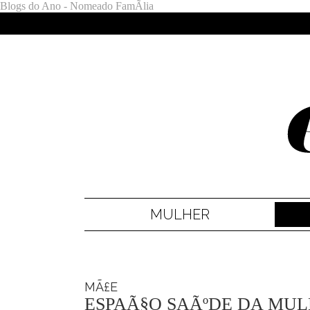
Blogs do Ano - Nomeado FamÃ­lia
MULHER
MÃ£E
ESPAÃ§O SAÃºDE DA MULH