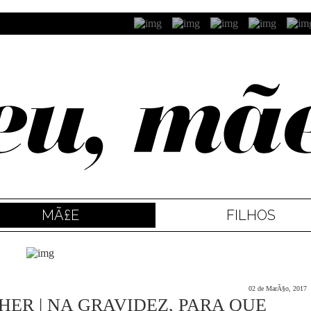
MÃ£E
FILHOS
02 de MarÃ§o, 2017
ER | NA GRAVIDEZ, PARA QUE