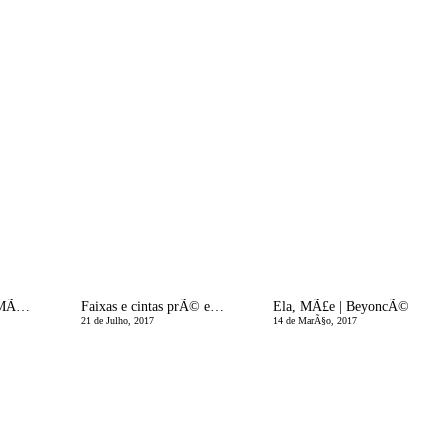
CrÃ³nicas de uma MÃ£e Divorciada | Aquelas Amizades
Faixas e cintas prÃ© e pÃ³s-parto e um Giveaway para futuras MamÃ£s
Ela, MÃ£e | BeyoncÃ©
21 de Julho, 2017
14 de MarÃ§o, 2017