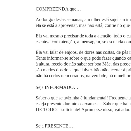
COMPREENDA que…
Ao longo destas semanas, a mulher está sujeita a im
ela se está a aproveitar, mas não está, confie no que
Ela vai mesmo precisar de toda a atenção, todo o car
escute-a com atenção, a mensagem, se escutada com 
Ela vai falar de enjoos, de dores nas costas, de pé
Tente informar-se sobre o que pode fazer quando ca
à altura, receio de não saber ser boa Mãe, das pre
são medos dos dois, que talvez irão não acertar à p
não há certos nem errados, na verdade, há o melho
Seja INFORMADO…
Saber o que se avizinha é fundamental! Frequente a
esteja presente durante os exames… Saber que há um
DE TODO – suficiente! Aprume-se nisso, vai adora
Seja PRESENTE…