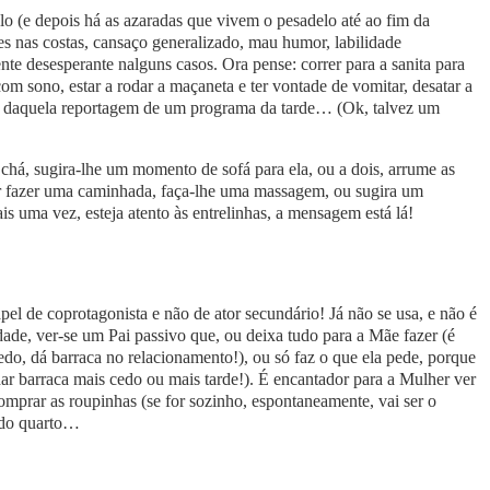
lo (e depois há as azaradas que vivem o pesadelo até ao fim da
res nas costas, cansaço generalizado, mau humor, labilidade
e desesperante nalguns casos. Ora pense: correr para a sanita para
om sono, estar a rodar a maçaneta e ter vontade de vomitar, desatar a
ou daquela reportagem de um programa da tarde… (Ok, talvez um
há, sugira-lhe um momento de sofá para ela, ou a dois, arrume as
 ir fazer uma caminhada, faça-lhe uma massagem, ou sugira um
s uma vez, esteja atento às entrelinhas, a mensagem está lá!
el de coprotagonista e não de ator secundário! Já não se usa, e não é
de, ver-se um Pai passivo que, ou deixa tudo para a Mãe fazer (é
cedo, dá barraca no relacionamento!), ou só faz o que ela pede, porque
dar barraca mais cedo ou mais tarde!). É encantador para a Mulher ver
mprar as roupinhas (se for sozinho, espontaneamente, vai ser o
o do quarto…