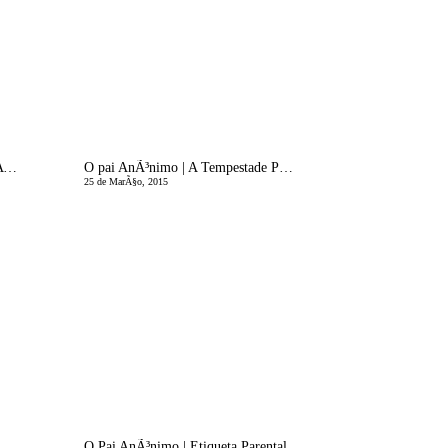
O Pai AnÃ³nimo | O Queixume: A Fadiga do Material
O pai AnÃ³nimo | A Tempestade Perfeita - A Sequela
25 de MarÃ§o, 2015
O Pai AnÃ³nimo | Etiqueta Parental