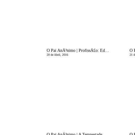
O Pai AnÃ³nimo | ProfissÃ£o: Educadora
20 de Abril, 2016
21 d
O Pai AnÃ³nimo | A Tempestade Perfeita