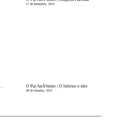
17 de Dezembro, 2014
AnÃ³nimo | Da DefiniÃ§Ã£o de UrgÃªncia
O Pai AnÃ³nimo | O Inferno e eles
08 de Outubro, 2014