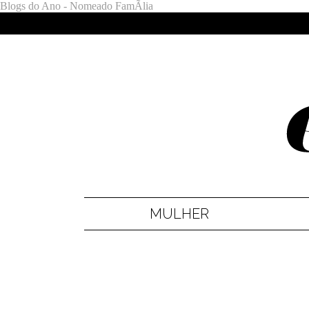
Blogs do Ano - Nomeado FamÃ­lia
MULHER