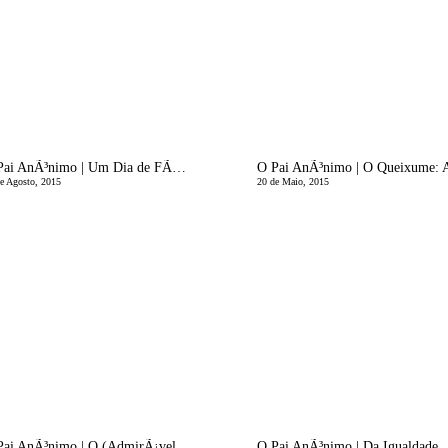
O Pai AnÃ³nimo | Um Dia de FÃ©rias
e Agosto, 2015
20 de Maio, 2015
O Pai AnÃ³nimo | O (AdmirÃ¡vel) Mundo Novo
O Pai AnÃ³nimo | Da Igualdade