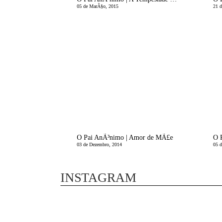
05 de MarÃ§o, 2015
21 d
O Pai AnÃ³nimo | Amor de MÃ£e
03 de Dezembro, 2014
05 
INSTAGRAM