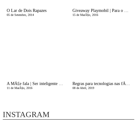
O Lar de Dois Rapazes
Giveaway Playmobil | Para o menino e para a menina!
05 de Setembro, 2014
15 de MarÃ§o, 2016
A MÃ£e fala | Ser inteligente aos 11 anos
Regras para tecnologias nas fÃ©rias
11 de MarÃ§o, 2016
08 de Abril, 2019
INSTAGRAM