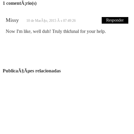
1 comentÃ¡rio(s)
Missy
Responder
10 de MarÃ§o, 2015 Ã s 07:49:26
Now I'm like, well duh! Truly thkfunal for your help.
PublicaÃ§Ãµes relacionadas