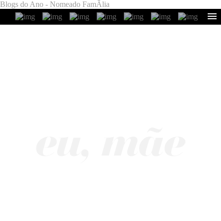
Blogs do Ano - Nomeado FamÃ­lia