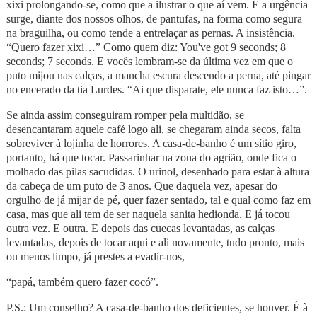
xixi prolongando-se, como que a ilustrar o que aí vem. E a urgência
surge, diante dos nossos olhos, de pantufas, na forma como segura
na braguilha, ou como tende a entrelaçar as pernas. A insistência.
“Quero fazer xixi…” Como quem diz: You've got 9 seconds; 8
seconds; 7 seconds. E vocês lembram-se da última vez em que o
puto mijou nas calças, a mancha escura descendo a perna, até pingar
no encerado da tia Lurdes. “Ai que disparate, ele nunca faz isto…”.
Se ainda assim conseguiram romper pela multidão, se
desencantaram aquele café logo ali, se chegaram ainda secos, falta
sobreviver à lojinha de horrores. A casa-de-banho é um sítio giro,
portanto, há que tocar. Passarinhar na zona do agrião, onde fica o
molhado das pilas sacudidas. O urinol, desenhado para estar à altura
da cabeça de um puto de 3 anos. Que daquela vez, apesar do
orgulho de já mijar de pé, quer fazer sentado, tal e qual como faz em
casa, mas que ali tem de ser naquela sanita hedionda. E já tocou
outra vez. E outra. E depois das cuecas levantadas, as calças
levantadas, depois de tocar aqui e ali novamente, tudo pronto, mais
ou menos limpo, já prestes a evadir-nos,
“papá, também quero fazer cocó”.
P.S.: Um conselho? A casa-de-banho dos deficientes, se houver. É à