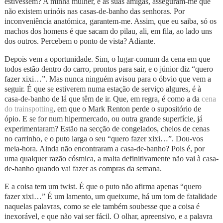
estivessem? A minha mulher, e as suas amigas, asseguram-me que
não existem urinóis nas casas-de-banho das senhoras. Por
inconveniência anatómica, garantem-me. Assim, que eu saiba, só os
machos dos homens é que sacam do pilau, ali, em fila, ao lado uns
dos outros. Percebem o ponto de vista? Adiante.
Depois vem a oportunidade. Sim, o lugar-comum da cena em que
todos estão dentro do carro, prontos para sair, e o júnior diz “quero
fazer xixi…”. Mas nunca ninguém avisou para o óbvio que vem a
seguir. É que se estiverem numa estação de serviço algures, é à
casa-de-banho de lá que têm de ir. Que, em regra, é como a da
cena
do trainspotting
, em que o Mark Renton perde o supositório de
ópio. E se for num hipermercado, ou outra grande superfície, já
experimentaram? Estão na secção de congelados, cheios de cenas
no carrinho, e o puto larga o seu “quero fazer xixi…”. Dou-vos
meia-hora. Ainda não encontraram a casa-de-banho? Pois é, por
uma qualquer razão cósmica, a malta definitivamente não vai à casa-
de-banho quando vai fazer as compras da semana.
E a coisa tem um twist. É que o puto não afirma apenas “quero
fazer xixi…” É um lamento, um queixume, há um tom de fatalidade
naquelas palavras, como se ele também soubesse que a coisa é
inexorável, e que não vai ser fácil. O olhar, apreensivo, e a palavra