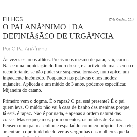
FILHOS
17 de Outubro, 2014
O PAI ANÃ³NIMO | DA
DEFINIÃ§Ã£O DE URGÃªNCIA
Por O Pai AnÃ³nimo
Às vezes estamos aflitos. Precisamos mesmo de parar, sair, correr.
Nasce uma inquietação do fundo do ser, e a actividade mais serena e
reconfortante, se não puder ser suspensa, torna-se, num ápice, um
impaciente incómodo. Poupando nas palavras e nos modos:
mijaneira. Aplicada a um miúdo de 3 anos, podemos especificar.
Mijaneira do catano.
Primeiro vem o dogma. É o rapaz? O pai está presente? É o pai
quem leva. O miúdo não vai à casa-de-banho das meninas porque,
lá está, é rapaz. Não é por nada, é apenas a ordem natural das
coisas. Mas esqueçamos, por momentos, os miúdos de 3 anos.
Pensem num pai masculino e espadaúdo como eu próprio. Teria ele,
ao entrar, a oportunidade de ver as vergonhas das mulheres que lá