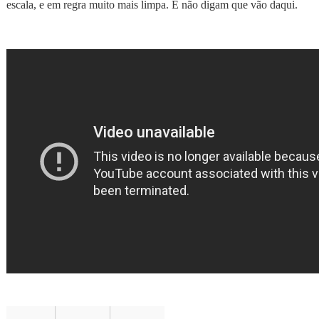
escala, e em regra muito mais limpa. E não digam que vão daqui.