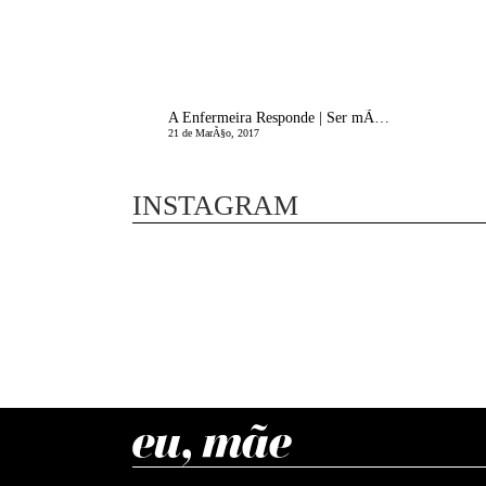
A Enfermeira Responde | Ser mÃ£eâ€¦ Ser Perfeita?!
21 de MarÃ§o, 2017
INSTAGRAM