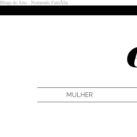
Blogs do Ano - Nomeado FamÃ­lia
MULHER