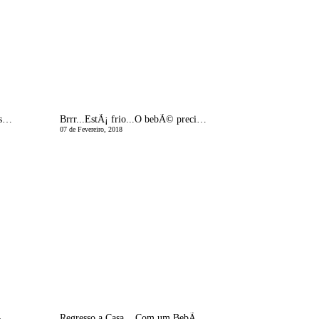
A Enfermeira Responde | Sobre esta nova Vaga de Sarampo
Brrr...EstÃ¡ frio...O bebÃ© precisa de agasalho...e o cuidado Ã pele?!
07 de Fevereiro, 2018
Regresso a Casa... Com um BebÃ©... e um Giveaway!