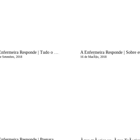
A Enfermeira Responde | Tudo o que sempre precisou saber sobre dermatite atÃ³pica
e Setembro, 2018
16 de MarÃ§o, 2018
A Enfermeira Responde | PreparaÃ§Ã£o da Mala da Grande Viagem - A Mala da Maternidade!