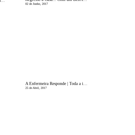
Ãgua mÃ¡gica vs. Ãgua TrÃ¡gica | A Enfermeira Responde
02 de Junho, 2017
A Enfermeira Responde | Toda a informaÃ§Ã£o sobre o sarampo
25 de Abril, 2017