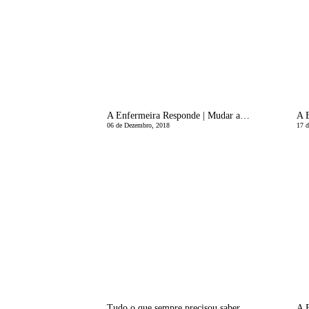
A Enfermeira Responde | Mudar a Fralda, tem ciÃªncia?
06 de Dezembro, 2018
17 d
Tudo o que sempre precisou saber sobre a Legionella | A Enfermeira Responde