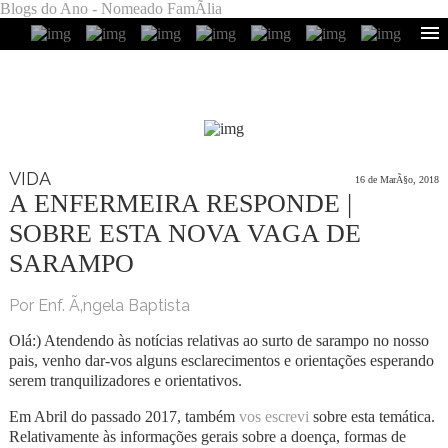
Blogs do Ano - Nomeado FamÃ­lia
VIDA
16 de MarÃ§o, 2018
A ENFERMEIRA RESPONDE |
SOBRE ESTA NOVA VAGA DE
SARAMPO
Por Enf. Ã‚ngela Baptista
Olá:) Atendendo às notícias relativas ao surto de sarampo no nosso
pais, venho dar-vos alguns esclarecimentos e orientações esperando
serem tranquilizadores e orientativos.
Em Abril do passado 2017, também
vos escrevi
sobre esta temática.
Relativamente às informações gerais sobre a doença, formas de