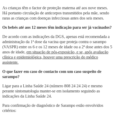
As crianças têm o factor de proteção materna até aos nove meses.
Há portanto circulação de anticorpos transmitidos pela mãe, sendo
raras as crianças com doenças infecciosas antes dos seis meses.
Os bebés até aos 12 meses têm indicação para ser já vacinados?
De acordo com as indicações da DGS, apenas está recomendada a
administração da 1ª dose da vacina que proteja contra o sarampo
(VASPR) entre os 6 e os 12 meses de idade ou a 2ª dose antes dos 5
anos de idade,
em situação de pós-exposição, e se, após avaliação
clínica e epidemiológica, houver uma prescrição do médico
assistente.
O que fazer em caso de contacto com um caso suspeito de
sarampo?
Ligar para a Linha Saúde 24 (número 808 24 24 24) e mesmo
perante sintomatologia manter-se em isolamento seguindo as
indicações da Linha Saúde 24.
Para confirmação de diagnóstico de Sarampo estão envolvidos
critérios: