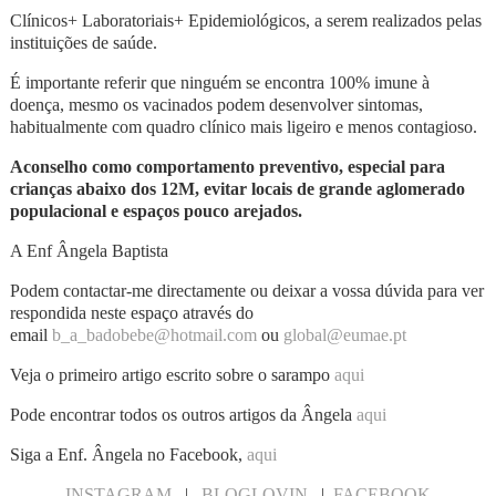
Clínicos+ Laboratoriais+ Epidemiológicos, a serem realizados pelas
instituições de saúde.
É importante referir que ninguém se encontra 100% imune à
doença, mesmo os vacinados podem desenvolver sintomas,
habitualmente com quadro clínico mais ligeiro e menos contagioso.
Aconselho como comportamento preventivo, especial para
crianças abaixo dos 12M, evitar locais de grande aglomerado
populacional e espaços pouco arejados.
A Enf Ângela Baptista
Podem contactar-me directamente ou deixar a vossa dúvida para ver
respondida neste espaço através do
email
b_a_badobebe@hotmail.com
ou
global@eumae.pt
Veja o primeiro artigo escrito sobre o sarampo
aqui
Pode encontrar todos os outros artigos da Ângela
aqui
Siga a Enf. Ângela no Facebook,
aqui
INSTAGRAM
|
BLOGLOVIN
|
FACEBOOK