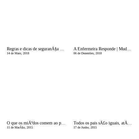
Regras e dicas de seguranÃ§a para os nossos filhos jogarem consolas e online
A Enfermeira Responde | Mudar a Fralda, tem ciÃªncia?
14 de Maio, 2018
06 de Dezembro, 2018
O que os miÃºdos comem ao pequeno almoÃ§o
Todos os pais sÃ£o iguais, atÃ© patos!
11 de MarÃ§o, 2015
17 de Junho, 2015