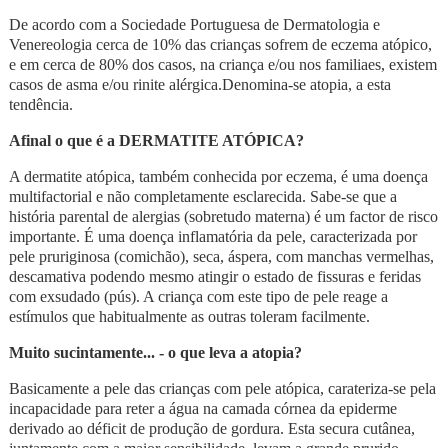
De acordo com a Sociedade Portuguesa de Dermatologia e
Venereologia cerca de 10% das crianças sofrem de eczema atópico,
e em cerca de 80% dos casos, na criança e/ou nos familiaes, existem
casos de asma e/ou rinite alérgica.Denomina-se atopia, a esta
tendência.
Afinal o que é a DERMATITE ATÓPICA
?
A dermatite atópica, também conhecida por eczema, é uma doença
multifactorial e não completamente esclarecida. Sabe-se que a
história parental de alergias (sobretudo materna) é um factor de risco
importante. É uma doença inflamatória da pele, caracterizada por
pele pruriginosa (comichão), seca, áspera, com manchas vermelhas,
descamativa podendo mesmo atingir o estado de fissuras e feridas
com exsudado (pús). A criança com este tipo de pele reage a
estímulos que habitualmente as outras toleram facilmente.
Muito sucintamente...
- o
que leva a atopia?
Basicamente a pele das crianças com pele atópica, carateriza-se pela
incapacidade para reter a água na camada córnea da epiderme
derivado ao déficit de produção de gordura. Esta secura cutânea,