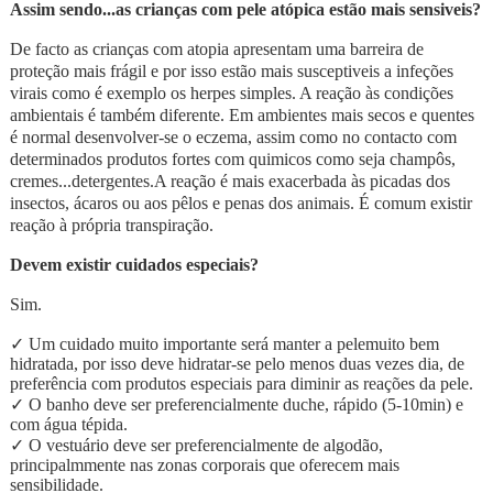
Assim sendo...as crianças com pele at
ó
pica estão mais sensiveis?
De facto as crianças com atopia apresentam uma barreira de
proteção mais frágil e por isso estão mais susceptiveis a infeções
virais como é exemplo os herpes simples. A reação às condições
ambientais é também diferente. Em ambientes mais secos e quentes
é normal desenvolver-se o eczema, assim como no contacto com
determinados produtos fortes com quimicos como seja champôs,
cremes...detergentes.A reação é mais exacerbada às picadas dos
insectos, ácaros ou aos pêlos e penas dos animais. É comum existir
reação à própria transpiração.
Devem existir cuidados especiais?
Sim.
✓
Um cuidado muito importante será manter a pelemuito bem
hidratada, por isso deve hidratar-se pelo menos duas vezes dia, de
preferência com produtos especiais para diminir as reações da pele.
✓
O banho deve ser preferencialmente duche, rápido (5-10min) e
com água tépida.
✓
O vestuário deve ser preferencialmente de algodão,
principalmmente nas zonas corporais que oferecem mais
sensibilidade.