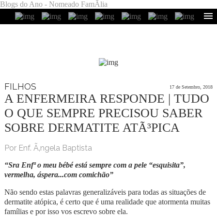
Blogs do Ano - Nomeado FamÃ­lia
FILHOS
17 de Setembro, 2018
A ENFERMEIRA RESPONDE | TUDO
O QUE SEMPRE PRECISOU SABER
SOBRE DERMATITE ATÃ³PICA
Por Enf. Ã‚ngela Baptista
“Sra Enfª o meu bébé está sempre com a pele “esquisita”,
vermelha, áspera...
com comichão
”
Não sendo estas palavras generalizáveis para todas as situações de
dermatite atópica, é certo que é uma realidade que atormenta muitas
famílias e por isso vos escrevo sobre ela.