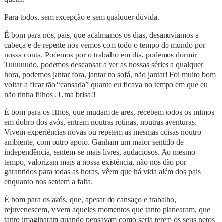
Para todos, sem excepção e sem qualquer dúvida.
É bom para nós, pais, que acalmamos os dias, desanuviamos a
cabeça e de repente nos vemos com todo o tempo do mundo por
nossa conta. Podemos por o trabalho em dia, podemos dormir
Tuuuuudo, podemos descansar a ver as nossas séries a qualquer
hora, podemos jantar fora, jantar no sofá, não jantar! Foi muito bom
voltar a ficar tão “cansada” quanto eu ficava no tempo em que eu
não tinha filhos . Uma brisa!!
É bom para os filhos, que mudam de ares, recebem todos os mimos
em dobro dos avós, entram noutras rotinas, noutras aventuras.
Vivem experiências novas ou repetem as mesmas coisas noutro
ambiente, com outro apoio. Ganham um maior sentido de
independência, sentem-se mais livres, audaciosos. Ao mesmo
tempo, valorizam mais a nossa existência, não nos dão por
garantidos para todas as horas, vêem que há vida além dos pais
enquanto nos sentem a falta.
É bom para os avós, que, apesar do cansaço e trabalho,
rejuvenescem, vivem aqueles momentos que tanto planearam, que
tanto imaginaram quando pensavam como seria terem os seus netos