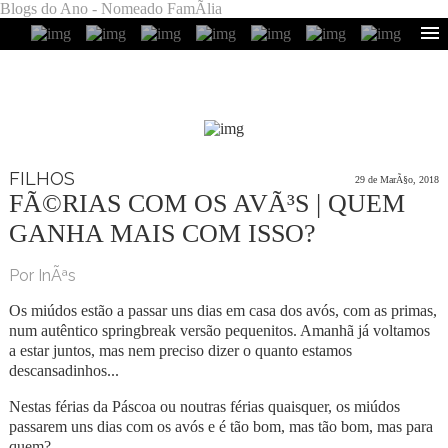
Blogs do Ano - Nomeado FamÃ­lia
FILHOS
29 de MarÃ§o, 2018
FÃ©RIAS COM OS AVÃ³S | QUEM
GANHA MAIS COM ISSO?
Por InÃªs
Os miúdos estão a passar uns dias em casa dos avós, com as primas,
num autêntico springbreak versão pequenitos. Amanhã já voltamos
a estar juntos, mas nem preciso dizer o quanto estamos
descansadinhos...
Nestas férias da Páscoa ou noutras férias quaisquer, os miúdos
passarem uns dias com os avós e é tão bom, mas tão bom, mas para
quem?