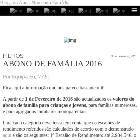
Blogs do Ano - Nomeado FamÃ­lia
FILHOS
03 de Fevereiro, 2016
ABONO DE FAMÃ­LIA 2016
Por Equipa Eu, MÃ£e
Fica aqui a informação que nos parece bastante útil:
A partir de
1 de Fevereiro de 2016
são actualizados os
valores do
abono de família para crianças e jovens
, para famílias numerosas,
e para agregados familiares monoparentais.
Para cada categoria deve ter-se em conta que os escalões de
rendimento referidos são calculados de acordo com o demonstrado
aqui
e são os seguintes: 1º Escalão de Rendimento: até 2.934,54€; o