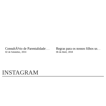
ConsultÃ³rio de Parentalidade: MudanÃ§a de Escola
Regras para os nossos filhos usarem smartphones
02 de Setembro, 2014
06 de Abril, 2018
INSTAGRAM