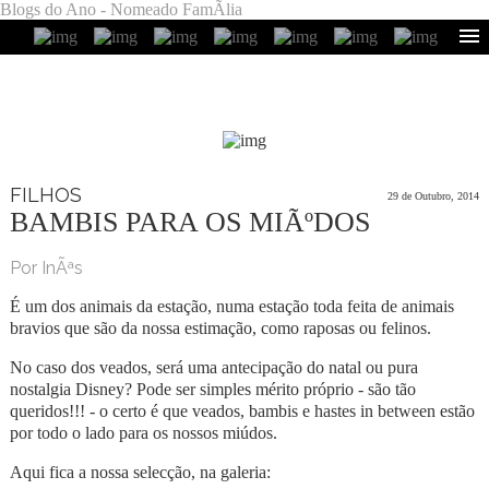
Blogs do Ano - Nomeado FamÃ­lia
FILHOS
29 de Outubro, 2014
BAMBIS PARA OS MIÃºDOS
Por InÃªs
É um dos animais da estação, numa estação toda feita de animais
bravios que são da nossa estimação, como raposas ou felinos.
No caso dos veados, será uma antecipação do natal ou pura
nostalgia Disney? Pode ser simples mérito próprio - são tão
queridos!!! - o certo é que veados, bambis e hastes in between estão
por todo o lado para os nossos miúdos.
Aqui fica a nossa selecção, na galeria: