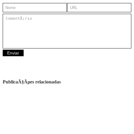
PublicaÃ§Ãµes relacionadas