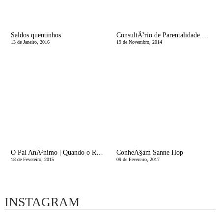
Saldos quentinhos
ConsultÃ³rio de Parentalidade | A Chegada do Natal
13 de Janeiro, 2016
19 de Novembro, 2014
O Pai AnÃ³nimo | Quando o Rei faz Anos
ConheÃ§am Sanne Hop
18 de Fevereiro, 2015
09 de Fevereiro, 2017
INSTAGRAM