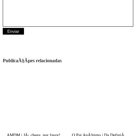
PublicaÃ§Ãµes relacionadas
AMDM | JÃ¡ chega, por favor!
O Pai AnÃ³nimo | Da DefiniÃ§Ã£o de UrgÃªncia