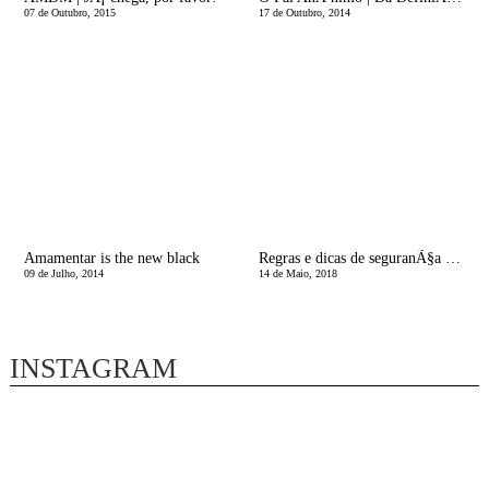
07 de Outubro, 2015
17 de Outubro, 2014
Amamentar is the new black
Regras e dicas de seguranÃ§a para os nossos filhos jogarem consolas e online
09 de Julho, 2014
14 de Maio, 2018
INSTAGRAM