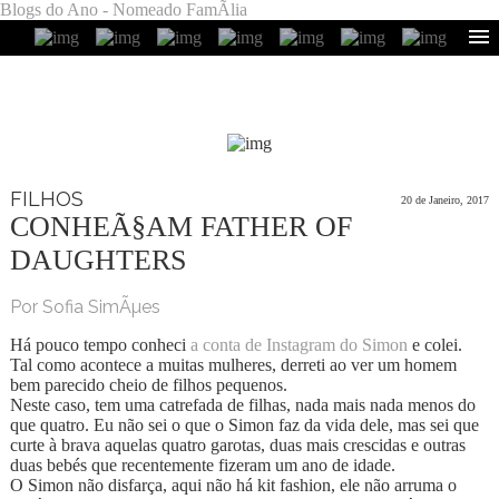
Blogs do Ano - Nomeado FamÃ­lia
FILHOS
20 de Janeiro, 2017
CONHEÃ§AM FATHER OF
DAUGHTERS
Por Sofia SimÃµes
Há pouco tempo conheci
a conta de Instagram do Simon
e colei.
Tal como acontece a muitas mulheres, derreti ao ver um homem
bem parecido cheio de filhos pequenos.
Neste caso, tem uma catrefada de filhas, nada mais nada menos do
que quatro. Eu não sei o que o Simon faz da vida dele, mas sei que
curte à brava aquelas quatro garotas, duas mais crescidas e outras
duas bebés que recentemente fizeram um ano de idade.
O Simon não disfarça, aqui não há kit fashion, ele não arruma o