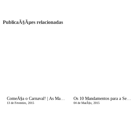
PublicaÃ§Ãµes relacionadas
ComeÃ§a o Carnaval! | As Maravilhas da Maternidade
Os 10 Mandamentos para a SeguranÃ§a dos nossos Filhos
13 de Fevereiro, 2015
04 de MarÃ§o, 2015