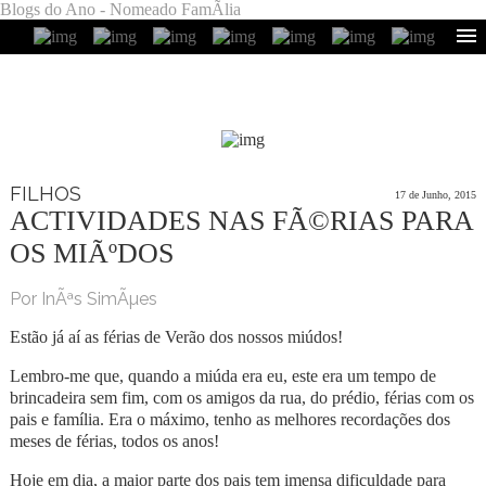
Blogs do Ano - Nomeado FamÃ­lia
FILHOS
17 de Junho, 2015
ACTIVIDADES NAS FÃ©RIAS PARA
OS MIÃºDOS
Por InÃªs SimÃµes
Estão já aí as férias de Verão dos nossos miúdos!
Lembro-me que, quando a miúda era eu, este era um tempo de
brincadeira sem fim, com os amigos da rua, do prédio, férias com os
pais e família. Era o máximo, tenho as melhores recordações dos
meses de férias, todos os anos!
Hoje em dia, a maior parte dos pais tem imensa dificuldade para