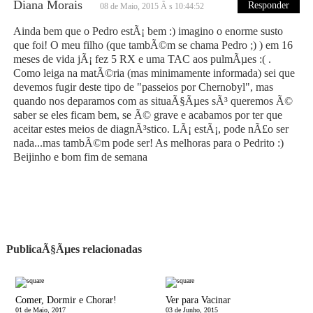
Diana Morais
Responder
08 de Maio, 2015 Ã s 10:44:52
Ainda bem que o Pedro estÃ¡ bem :) imagino o enorme susto
que foi! O meu filho (que tambÃ©m se chama Pedro ;) ) em 16
meses de vida jÃ¡ fez 5 RX e uma TAC aos pulmÃµes :( .
Como leiga na matÃ©ria (mas minimamente informada) sei que
devemos fugir deste tipo de "passeios por Chernobyl", mas
quando nos deparamos com as situaÃ§Ãµes sÃ³ queremos Ã©
saber se eles ficam bem, se Ã© grave e acabamos por ter que
aceitar estes meios de diagnÃ³stico. LÃ¡ estÃ¡, pode nÃ£o ser
nada...mas tambÃ©m pode ser! As melhoras para o Pedrito :)
Beijinho e bom fim de semana
PublicaÃ§Ãµes relacionadas
Comer, Dormir e Chorar!
Ver para Vacinar
01 de Maio, 2017
03 de Junho, 2015