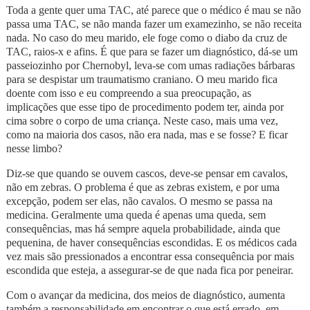
Toda a gente quer uma TAC, até parece que o médico é mau se não
passa uma TAC, se não manda fazer um examezinho, se não receita
nada. No caso do meu marido, ele foge como o diabo da cruz de
TAC, raios-x e afins. É que para se fazer um diagnóstico, dá-se um
passeiozinho por Chernobyl, leva-se com umas radiações bárbaras
para se despistar um traumatismo craniano. O meu marido fica
doente com isso e eu compreendo a sua preocupação, as
implicações que esse tipo de procedimento podem ter, ainda por
cima sobre o corpo de uma criança. Neste caso, mais uma vez,
como na maioria dos casos, não era nada, mas e se fosse? E ficar
nesse limbo?
Diz-se que quando se ouvem cascos, deve-se pensar em cavalos,
não em zebras. O problema é que as zebras existem, e por uma
excepção, podem ser elas, não cavalos. O mesmo se passa na
medicina. Geralmente uma queda é apenas uma queda, sem
consequências, mas há sempre aquela probabilidade, ainda que
pequenina, de haver consequências escondidas. E os médicos cada
vez mais são pressionados a encontrar essa consequência por mais
escondida que esteja, a assegurar-se de que nada fica por peneirar.
Com o avançar da medicina, dos meios de diagnóstico, aumenta
também a responsabilidade em encontrar o que está errado, em