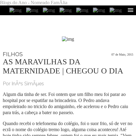
Blogs do Ano - Nomeado FamÃ­lia
FILHOS
07 de Maio, 2015
AS MARAVILHAS DA
MATERNIDADE | CHEGOU O DIA
Por InÃªs SimÃµes
Algum dia tinha de ser. Foi ontem que um filho meu foi parar ao
hospital por se espatifar na brincadeira. O Pedro andava
empoleirado no triciclo do amiguinho, ele acelerou e o Pedro caiu
para trás, a cabeça a bater no passeio.
Quando recebi o telefonema do colégio, foi o suor frio, só de ver no
ecrã o nome do colégio tremo logo, alguma coisa aconteceu! Até
hoje tinha sido sempre febres, ontem foi o que eu mais temia. "Vem