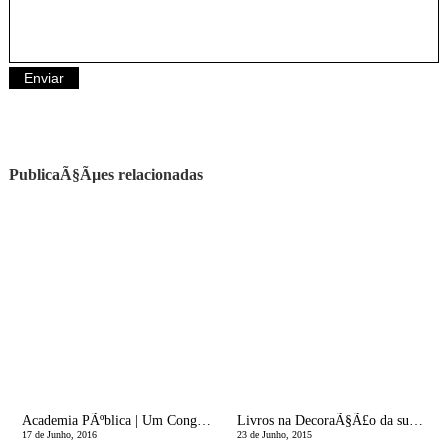
PublicaÃ§Ãµes relacionadas
Academia PÃºblica | Um Congresso MÃ©dico para nÃ³s
Livros na DecoraÃ§Ã£o da sua Casa
17 de Junho, 2016
23 de Junho, 2015