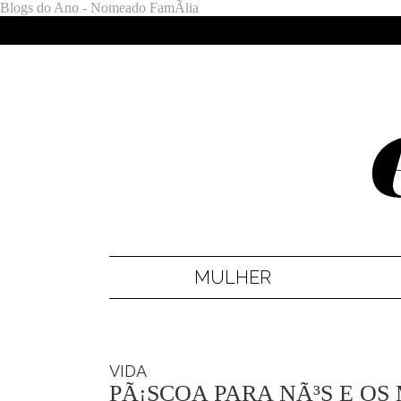
Blogs do Ano - Nomeado FamÃ­lia
MULHER
VIDA
PÃ¡SCOA PARA NÃ³S E OS