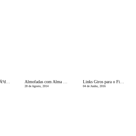
Passeios com os miÃºdos | Museu do Caramulo
Almofadas com Alma Portuguesa
Links Giros para o Fim-de-Semana
28 de Agosto, 2014
04 de Junho, 2016