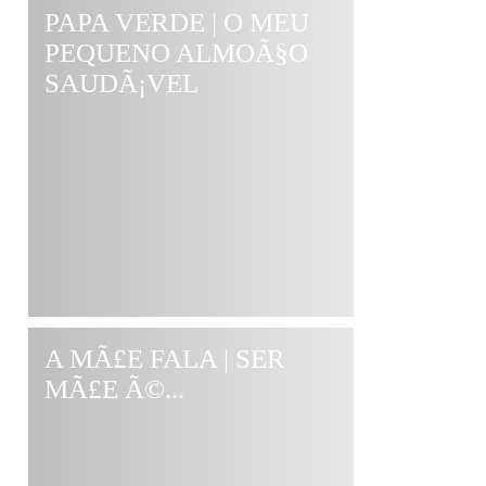
PAPA VERDE | O MEU
PEQUENO ALMOÃ§O
SAUDÃ¡VEL
A MÃ£E FALA | SER
MÃ£E Ã©...