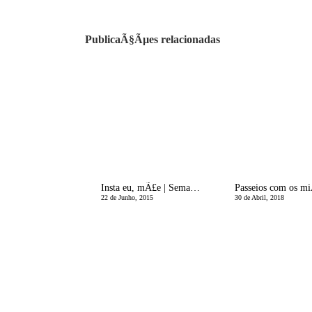
PublicaÃ§Ãµes relacionadas
Insta eu, mÃ£e | Semana 26
22 de Junho, 2015
30 de Abril, 2018