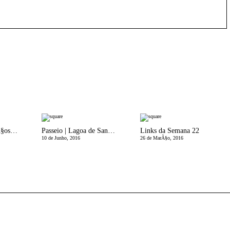
A Visitar | PassadiÃ§os do Paiva
Passeio | Lagoa de Santo AndrÃ©
Links da Semana 22
10 de Junho, 2016
26 de MarÃ§o, 2016