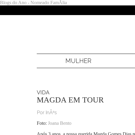
Blogs do Ano - Nomeado FamÃ­lia
MULHER
VIDA
MAGDA EM TOUR
Por InÃªs
Foto:
Joana
Bento
Após 3 anos, a nossa querida Magda Gomes Dias r