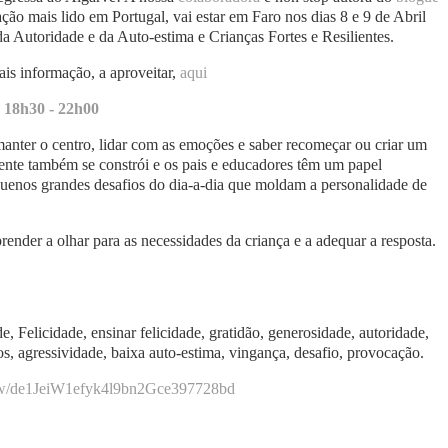
ão mais lido em Portugal, vai estar em Faro nos dias 8 e 9 de Abril
 Autoridade e da Auto-estima e Crianças Fortes e Resilientes.
is informação, a aproveitar,
aqui
- 18h30 - 22h00
er o centro, lidar com as emoções e saber recomeçar ou criar um
iente também se constrói e os pais e educadores têm um papel
equenos grandes desafios do dia-a-dia que moldam a personalidade de
render a olhar para as necessidades da criança e a adequar a resposta.
e, Felicidade, ensinar felicidade, gratidão, generosidade, autoridade,
tos, agressividade, baixa auto-estima, vingança, desafio, provocação.
w/
de1JeiW1efyk4l9bn2Gce397728bd