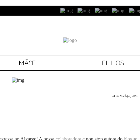
MÃ£E
FILHOS
24 de MarÃ§o, 2016
egressa ao Algarve! A nossa
colaboradora
e non stop autora do
blogue