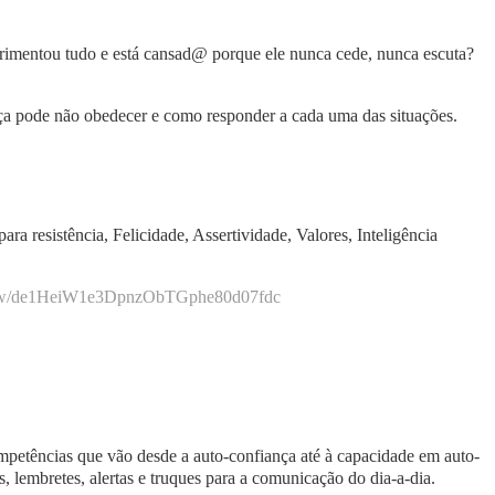
perimentou tudo e está cansad@ porque ele nunca cede, nunca escuta?
nça pode não obedecer e como responder a cada uma das situações.
ra resistência, Felicidade, Assertividade, Valores, Inteligência
w/
de1HeiW1e3DpnzObTGphe80d07fdc
petências que vão desde a auto-confiança até à capacidade em auto-
, lembretes, alertas e truques para a comunicação do dia-a-dia.