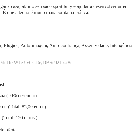
r a casa, abrir o seu saco sport billy e ajudar a desenvolver uma
É que a teoria é muito mais bonita na prática!
r, Elogios, Auto-imagem, Auto-confiança, Assertividade, Inteligência
/
de1IeiW1e3jyCGI6yDBSe9215-c8c
is!
ssoa (10% desconto)
soa (Total: 85,00 euros)
 (Total: 120 euros )
de oferta.