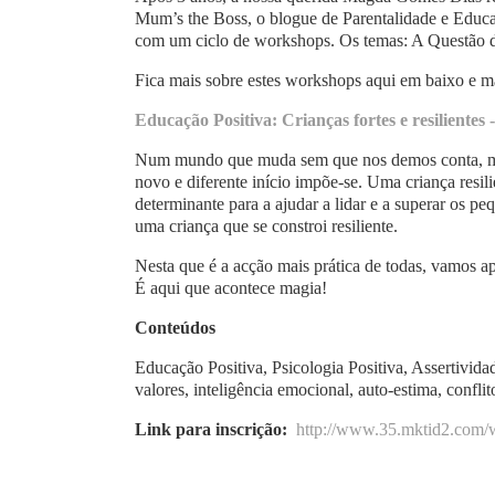
Mum’s the Boss, o blogue de Parentalidade e Educaç
com um ciclo de workshops. Os temas: A Questão da
Fica mais sobre estes workshops aqui em baixo e ma
Educação Positiva: Crianças fortes e resilientes 
Num mundo que muda sem que nos demos conta, mant
novo e diferente início impõe-se. Uma criança resil
determinante para a ajudar a lidar e a superar os p
uma criança que se constroi resiliente.
Nesta que é a acção mais prática de todas, vamos ap
É aqui que acontece magia!
Conteúdos
Educação Positiva, Psicologia Positiva, Assertividad
valores, inteligência emocional, auto-estima, confli
Link para inscrição:
http://www.35.mktid2.com/