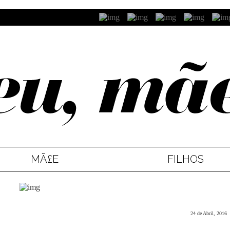
MÃ£E
FILHOS
24 de Abril, 2016