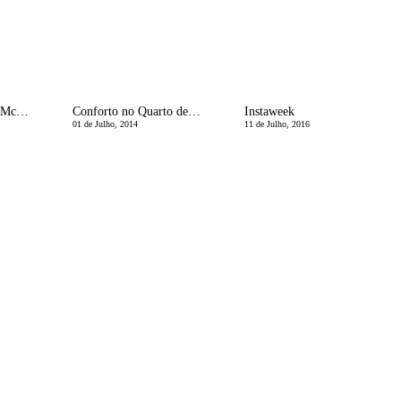
ConheÃ§am Linda McCartney
Conforto no Quarto de Visitas
Instaweek
01 de Julho, 2014
11 de Julho, 2016