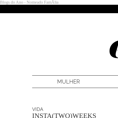
Blogs do Ano - Nomeado FamÃ­lia
MULHER
VIDA
INSTA(TWO)WEEKS