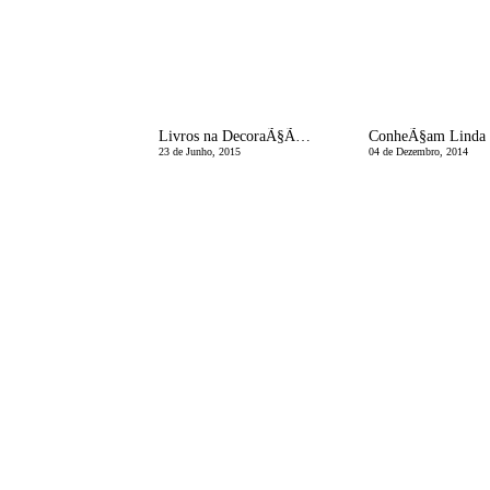
Livros na DecoraÃ§Ã£o da sua Casa
23 de Junho, 2015
04 de Dezembro, 2014