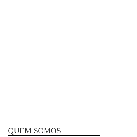
MÃ£E BIO-LÃ³GICA |
COMIDA PARA
CONGELAR
QUEM SOMOS