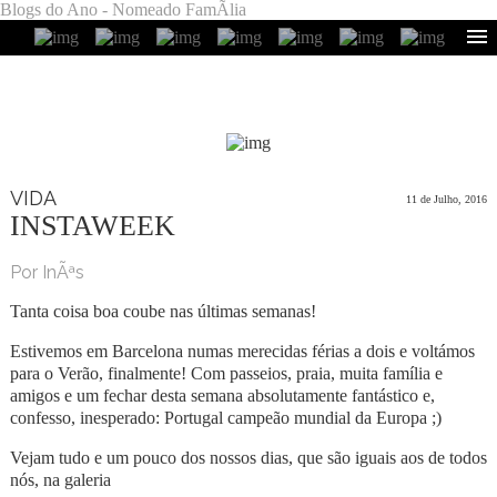
Blogs do Ano - Nomeado FamÃ­lia
VIDA
11 de Julho, 2016
INSTAWEEK
Por InÃªs
Tanta coisa boa coube nas últimas semanas!
Estivemos em Barcelona numas merecidas férias a dois e voltámos
para o Verão, finalmente! Com passeios, praia, muita família e
amigos e um fechar desta semana absolutamente fantástico e,
confesso, inesperado: Portugal campeão mundial da Europa ;)
Vejam tudo e um pouco dos nossos dias, que são iguais aos de todos
nós, na galeria