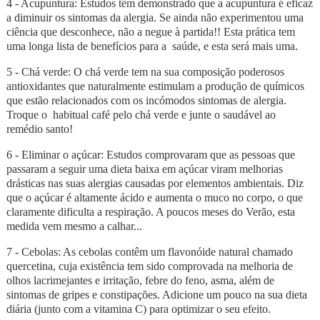
4 - Acupuntura: Estudos têm demonstrado que a acupuntura é eficaz
a diminuir os sintomas da alergia. Se ainda não experimentou uma
ciência que desconhece, não a negue à partida!! Esta prática tem
uma longa lista de benefícios para a saúde, e esta será mais uma.
5 - Chá verde: O chá verde tem na sua composição poderosos
antioxidantes que naturalmente estimulam a produção de químicos
que estão relacionados com os incómodos sintomas de alergia.
Troque o habitual café pelo chá verde e junte o saudável ao
remédio santo!
6 - Eliminar o açúcar: Estudos comprovaram que as pessoas que
passaram a seguir uma dieta baixa em açúcar viram melhorias
drásticas nas suas alergias causadas por elementos ambientais. Diz
que o açúcar é altamente ácido e aumenta o muco no corpo, o que
claramente dificulta a respiração. A poucos meses do Verão, esta
medida vem mesmo a calhar...
7 - Cebolas: As cebolas contêm um flavonóide natural chamado
quercetina, cuja existência tem sido comprovada na melhoria de
olhos lacrimejantes e irritação, febre do feno, asma, além de
sintomas de gripes e constipações. Adicione um pouco na sua dieta
diária (junto com a vitamina C) para optimizar o seu efeito.