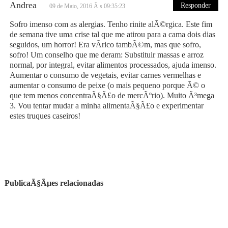
Andrea
Responder
09 de Maio, 2016 Ã s 09:35:23
Sofro imenso com as alergias. Tenho rinite alÃ©rgica. Este fim
de semana tive uma crise tal que me atirou para a cama dois dias
seguidos, um horror! Era vÃ­rico tambÃ©m, mas que sofro,
sofro! Um conselho que me deram: Substituir massas e arroz
normal, por integral, evitar alimentos processados, ajuda imenso.
Aumentar o consumo de vegetais, evitar carnes vermelhas e
aumentar o consumo de peixe (o mais pequeno porque Ã© o
que tem menos concentraÃ§Ã£o de mercÃºrio). Muito Ã³mega
3. Vou tentar mudar a minha alimentaÃ§Ã£o e experimentar
estes truques caseiros!
PublicaÃ§Ãµes relacionadas