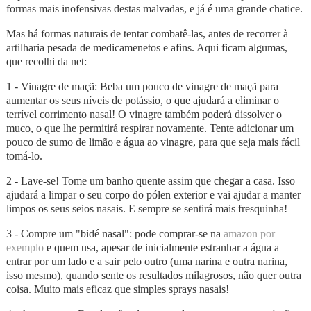
formas mais inofensivas destas malvadas, e já é uma grande chatice.
Mas há formas naturais de tentar combatê-las, antes de recorrer à
artilharia pesada de medicamenetos e afins. Aqui ficam algumas,
que recolhi da net:
1 -
Vinagre de maçã: Beba um pouco de vinagre de maçã para
aumentar os seus níveis de potássio, o que ajudará a eliminar o
terrível corrimento nasal! O vinagre também poderá dissolver o
muco, o que lhe permitirá respirar novamente. Tente adicionar um
pouco de sumo de limão e água ao vinagre, para que seja mais fácil
tomá-lo.
2 - Lave-se! Tome um banho quente assim que chegar a casa. Isso
ajudará a limpar o seu corpo do pólen exterior e vai ajudar a manter
limpos os seus seios nasais. E sempre se sentirá mais fresquinha!
3 - Compre um "bidé nasal": pode comprar-se na
amazon por
exemplo
e quem usa, apesar de inicialmente estranhar a água a
entrar por um lado e a sair pelo outro (uma narina e outra narina,
isso mesmo), quando sente os resultados milagrosos, não quer outra
coisa. Muito mais eficaz que simples sprays nasais!