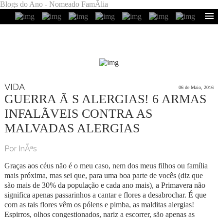
Blogs do Ano - Nomeado FamÃ­lia
VIDA
06 de Maio, 2016
GUERRA Ã S ALERGIAS! 6 ARMAS
INFALÃ­VEIS CONTRA AS
MALVADAS ALERGIAS
Por InÃªs
Graças aos céus não é o meu caso, nem dos meus filhos ou família
mais próxima, mas sei que, para uma boa parte de vocês (diz que
são mais de 30% da população e cada ano mais), a Primavera não
significa apenas passarinhos a cantar e flores a desabrochar. É que
com as tais flores vêm os pólens e pimba, as malditas alergias!
Espirros, olhos congestionados, nariz a escorrer, são apenas as