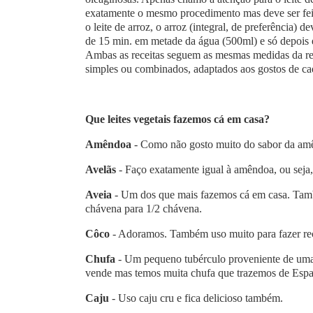
exatamente o mesmo procedimento mas deve ser feit
o leite de arroz, o arroz (integral, de preferência)
de 15 min. em metade da água (500ml) e só depois é q
Ambas as receitas seguem as mesmas medidas da recei
simples ou combinados, adaptados aos gostos de ca
Que leites vegetais fazemos cá em casa?
Amêndoa
- Como não gosto muito do sabor da amê
Avelãs
- Faço exatamente igual à amêndoa, ou seja, 
Aveia
- Um dos que mais fazemos cá em casa. Tamb
chávena para 1/2 chávena.
Côco
- Adoramos. Também uso muito para fazer rec
Chufa
- Um pequeno tubérculo proveniente de uma p
vende mas temos muita chufa que trazemos de Espanh
Caju
- Uso caju cru e fica delicioso também.