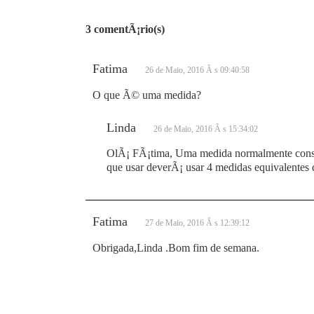
3 comentÃ¡rio(s)
Fatima
26 de Maio, 2016 Ã s 09:40:58
O que Ã© uma medida?
Linda
26 de Maio, 2016 Ã s 15:34:02
OlÃ¡ FÃ¡tima, Uma medida normalmente consi
que usar deverÃ¡ usar 4 medidas equivalentes de 
Fatima
27 de Maio, 2016 Ã s 12:39:12
Obrigada,Linda .Bom fim de semana.