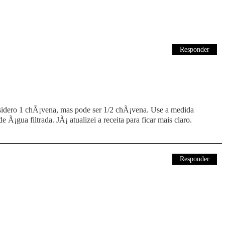
Responder
dero 1 chÃ¡vena, mas pode ser 1/2 chÃ¡vena. Use a medida
Ã¡gua filtrada. JÃ¡ atualizei a receita para ficar mais claro.
Responder