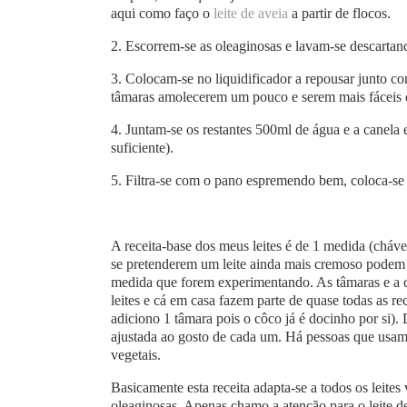
aqui como faço o
leite de aveia
a partir de flocos.
2. Escorrem-se as oleaginosas e lavam-se descartan
3. Colocam-se no liquidificador a repousar junto co
tâmaras amolecerem um pouco e serem mais fáceis de
4. Juntam-se os restantes 500ml de água e a canela
suficiente).
5. Filtra-se com o pano espremendo bem, coloca-se n
A receita-base dos meus leites é de 1 medida (cháve
se pretenderem um leite ainda mais cremoso podem r
medida que forem experimentando. As tâmaras e a c
leites e cá em casa fazem parte de quase todas as re
adiciono 1 tâmara pois o côco já é docinho por si)
ajustada ao gosto de cada um. Há pessoas que usa
vegetais.
Basicamente esta receita adapta-se a todos os leites
oleaginosas. Apenas chamo a atenção para o leite d