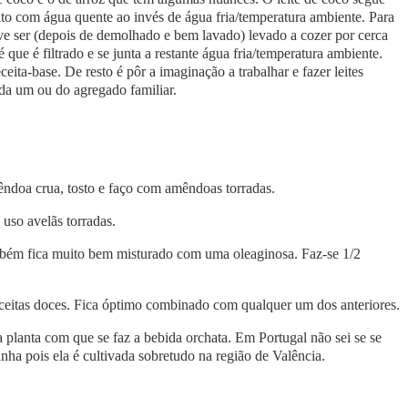
o com água quente ao invés de água fria/temperatura ambiente. Para
 deve ser (depois de demolhado e bem lavado) levado a cozer por cerca
ue é filtrado e se junta a restante água fria/temperatura ambiente.
ta-base. De resto é pôr a imaginação a trabalhar e fazer leites
da um ou do agregado familiar.
ndoa crua, tosto e faço com amêndoas torradas.
uso avelãs torradas.
ém fica muito bem misturado com uma oleaginosa. Faz-se 1/2
eitas doces. Fica óptimo combinado com qualquer um dos anteriores.
lanta com que se faz a bebida orchata. Em Portugal não sei se se
a pois ela é cultivada sobretudo na região de Valência.