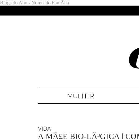
Blogs do Ano - Nomeado FamÃ­lia
MULHER
VIDA
A MÃ£E BIO-LÃ³GICA | C