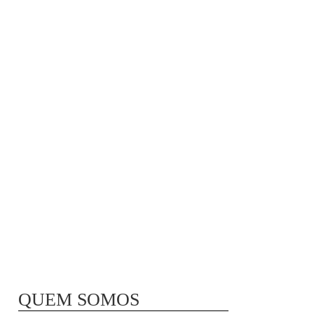
MÃ£E BIO-LÃ³GICA |
COMIDA PARA
CONGELAR
QUEM SOMOS