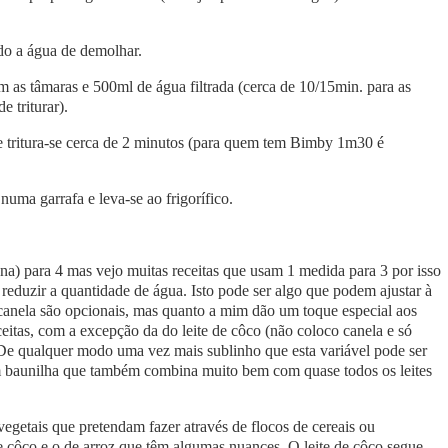
do a água de demolhar.
m as tâmaras e 500ml de água filtrada (cerca de 10/15min. para as
 triturar).
 e tritura-se cerca de 2 minutos (para quem tem Bimby 1m30 é
uma garrafa e leva-se ao frigorífico.
na) para 4 mas vejo muitas receitas que usam 1 medida para 3 por isso
eduzir a quantidade de água. Isto pode ser algo que podem ajustar à
anela são opcionais, mas quanto a mim dão um toque especial aos
ceitas, com a excepção da do leite de côco (não coloco canela e só
. De qualquer modo uma vez mais sublinho que esta variável pode ser
m baunilha que também combina muito bem com quase todos os leites
 vegetais que pretendam fazer através de flocos de cereais ou
e côco e o de arroz que têm algumas nuances. O leite de côco segue