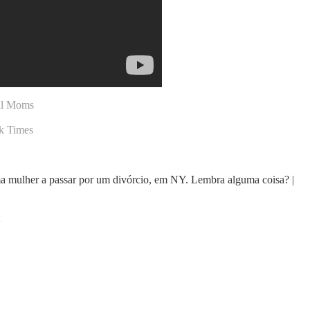
al Moms
k Times
 uma mulher a passar por um divórcio, em NY. Lembra alguma coisa? |
d