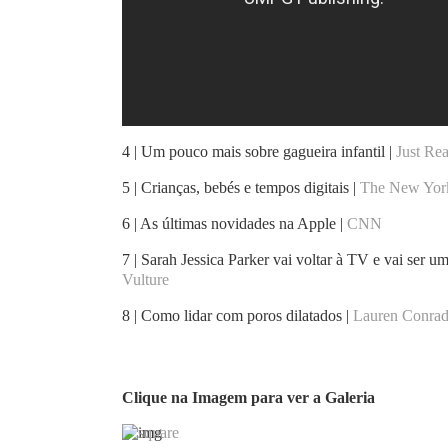
4 | Um pouco mais sobre gagueira infantil |
Just Re
5 | Crianças, bebés e tempos digitais |
The New Yor
6 | As últimas novidades na Apple |
CNN
7 | Sarah Jessica Parker vai voltar à TV e vai ser
Vulture
8 | Como lidar com poros dilatados |
Lauren Conra
Clique na Imagem para ver a Galeria