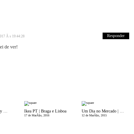
Responder
2017 Ã s 19:44:28
ei de ver!
Giveaway | Print My World & Eu, MÃ£e
Ikea PT | Braga e Lisboa
Um Dia no Mercado | SugestÃµes Eu, MÃ£e
17 de MarÃ§o, 2016
12 de MarÃ§o, 2015