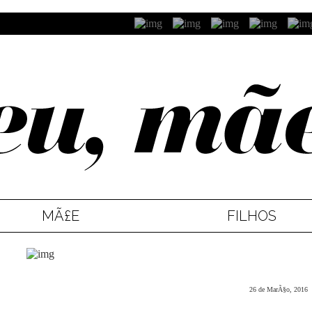
MÃ£E
FILHOS
26 de MarÃ§o, 2016