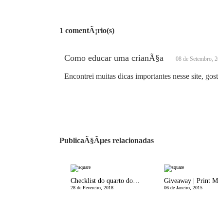
1 comentÃ¡rio(s)
Como educar uma crianÃ§a
08 de Setembro, 
Encontrei muitas dicas importantes nesse site, gost
PublicaÃ§Ãµes relacionadas
Checklist do quarto do bebÃ© boÃ©mio
28 de Fevereiro, 2018
06 de Janeiro, 2015