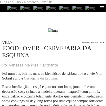
Blogs do Ano - Nomeado FamÃ­lia
VIDA
04 de Dezembro, 2014
FOODLOVER | CERVEJARIA DA
ESQUINA
Por Vanessa Mendes Marchante
Foi num dos bairros mais emblemáticos de Lisboa que o chefe Vítor
Sobral abriu a
Cervejaria da Esquina
.
E se a localização per si já é para nós um íman, juntem-lhe uma
decoração cozy (a luz e a madeira operam milagres!) com um mix
entre balcão e cozinha totalmente abertos que permitem verdadeiros
show cookings all day long feitos por uma equipa sempre sorridente
e, naturalmente e como não podia deixar de ser, iguarias de babar.