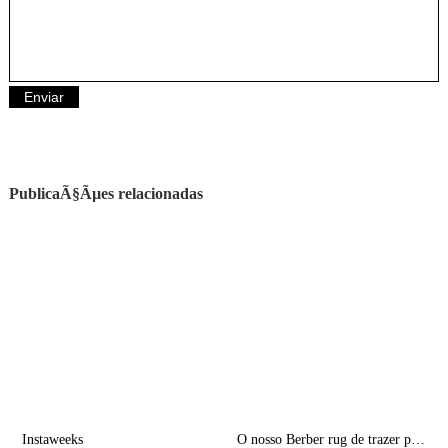
PublicaÃ§Ãµes relacionadas
Instaweeks
O nosso Berber rug de trazer por casa | Decor