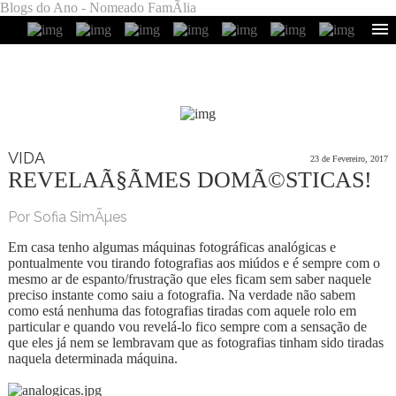
Blogs do Ano - Nomeado FamÃ­lia
VIDA
23 de Fevereiro, 2017
REVELAÃ§ÃΜES DOMÃ©STICAS!
Por Sofia SimÃµes
Em casa tenho algumas máquinas fotográficas analógicas e
pontualmente vou tirando fotografias aos miúdos e é sempre com o
mesmo ar de espanto/frustração que eles ficam sem saber naquele
preciso instante como saiu a fotografia. Na verdade não sabem
como está nenhuma das fotografias tiradas com aquele rolo em
particular e quando vou revelá-lo fico sempre com a sensação de
que eles já nem se lembravam que as fotografias tinham sido tiradas
naquela determinada máquina.