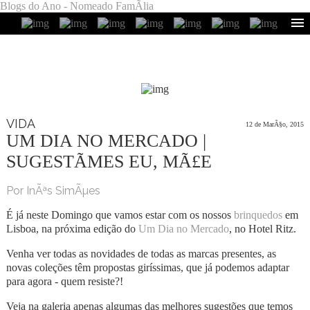
Blogs do Ano - Nomeado FamÃ­lia
VIDA
12 de MarÃ§o, 2015
UM DIA NO MERCADO |
SUGESTÃΜES EU, MÃ£E
Por InÃªs SimÃµes
É já neste Domingo que vamos estar com os nossos
brinquedos
em
Lisboa, na próxima edição do
Um Dia no Mercado
, no Hotel Ritz.
Venha ver todas as novidades de todas as marcas presentes, as
novas coleções têm propostas giríssimas, que já podemos adaptar
para agora - quem resiste?!
Veja na galeria apenas algumas das melhores sugestões que temos