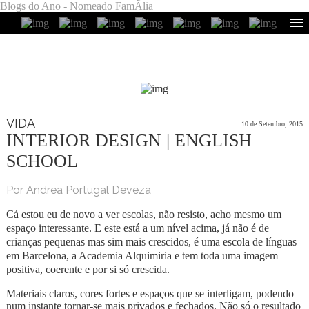
Blogs do Ano - Nomeado FamÃ­lia
VIDA
10 de Setembro, 2015
INTERIOR DESIGN | ENGLISH
SCHOOL
Por Andrea Portugal Deveza
Cá estou eu de novo a ver escolas, não resisto, acho mesmo um
espaço interessante. E este está a um nível acima, já não é de
crianças pequenas mas sim mais crescidos, é uma escola de línguas
em Barcelona, a Academia Alquimiria e tem toda uma imagem
positiva, coerente e por si só crescida.
Materiais claros, cores fortes e espaços que se interligam, podendo
num instante tornar-se mais privados e fechados. Não só o resultado