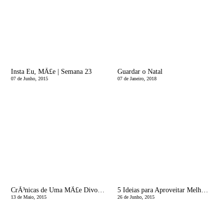
Insta Eu, MÃ£e | Semana 23
Guardar o Natal
07 de Junho, 2015
07 de Janeiro, 2018
CrÃ³nicas de Uma MÃ£e Divorciada | Dad Bod, Uncle Bod, Stripper Bod, Nice Bod ou Pagode?
5 Ideias para Aproveitar Melhor o Fim-de-Semana
13 de Maio, 2015
26 de Junho, 2015