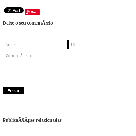
Save
Deixe o seu comentÃ¡rio
PublicaÃ§Ãµes relacionadas