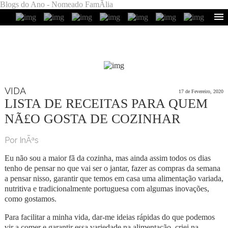
Blogs do Ano - Nomeado FamÃ­lia
VIDA
17 de Fevereiro, 2020
LISTA DE RECEITAS PARA QUEM
NÃ£O GOSTA DE COZINHAR
Por InÃªs
Eu não sou a maior fã da cozinha, mas ainda assim todos os dias
tenho de pensar no que vai ser o jantar, fazer as compras da semana
a pensar nisso, garantir que temos em casa uma alimentação variada,
nutritiva e tradicionalmente portuguesa com algumas inovações,
como gostamos.
Para facilitar a minha vida, dar-me ideias rápidas do que podemos
vir a comer e garantir essa variedade na alimentação, criei na