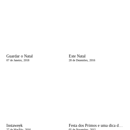
Guardar o Natal
Este Natal
07 de Janeiro, 2018
28 de Dezembro, 2016
Instaweek
Festa dos Primos e uma dica de fotos que nÃ£o podem faltar numa festa
27 de MarÃ§o, 2016
05 de Novembro, 2015