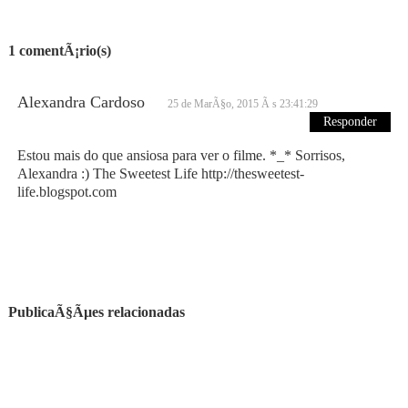
1 comentÃ¡rio(s)
Alexandra Cardoso
25 de MarÃ§o, 2015 Ã s 23:41:29
Responder
Estou mais do que ansiosa para ver o filme. *_* Sorrisos,
Alexandra :) The Sweetest Life http://thesweetest-
life.blogspot.com
PublicaÃ§Ãµes relacionadas