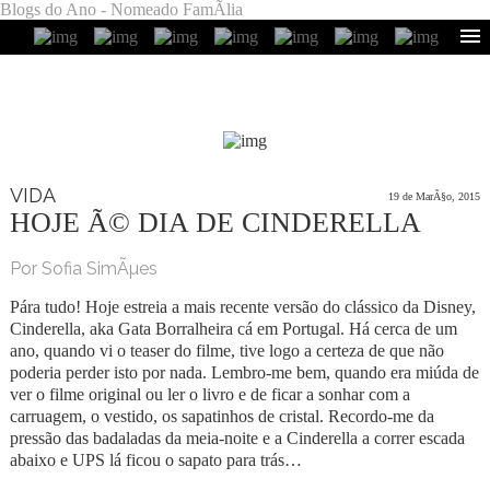
Blogs do Ano - Nomeado FamÃ­lia
VIDA
19 de MarÃ§o, 2015
HOJE Ã© DIA DE CINDERELLA
Por Sofia SimÃµes
Pára tudo! Hoje estreia a mais recente versão do clássico da Disney,
Cinderella, aka Gata Borralheira cá em Portugal. Há cerca de um
ano, quando vi o teaser do filme, tive logo a certeza de que não
poderia perder isto por nada. Lembro-me bem, quando era miúda de
ver o filme original ou ler o livro e de ficar a sonhar com a
carruagem, o vestido, os sapatinhos de cristal. Recordo-me da
pressão das badaladas da meia-noite e a Cinderella a correr escada
abaixo e UPS lá ficou o sapato para trás…