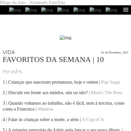
Blogs do Ano - Nomeado FamÃ­lia
VIDA
01 de Novembro, 2015
FAVORITOS DA SEMANA | 10
Por InÃªs
1 | Crianças que nasceram prematuras, hoje e ontem |
Pop Sugar
2 | Discutir em frente aos miúdos, sim ou não? |
Mum's The Boss
3 | Quando voltamos ao trabalho, não é fácil, nem à terceira, como
conta a Francisca |
Maisena
4 | Falar às crianças sobre a morte, a sério |
A Cup of Jo
5 | A primeira entrevista de Adele após lançar o seu novo álbum. |