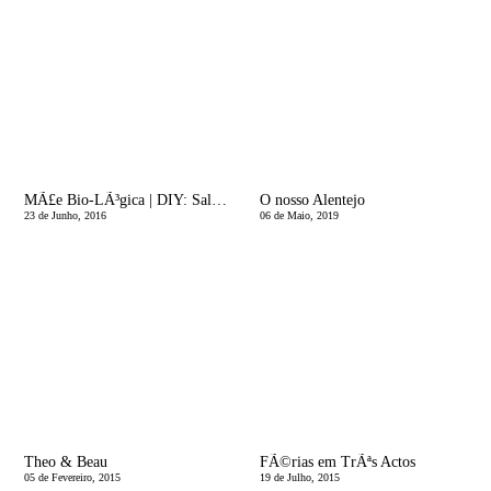
MÃ£e Bio-LÃ³gica | DIY: Saladas no Frasco
O nosso Alentejo
23 de Junho, 2016
06 de Maio, 2019
Theo & Beau
FÃ©rias em TrÃªs Actos
05 de Fevereiro, 2015
19 de Julho, 2015