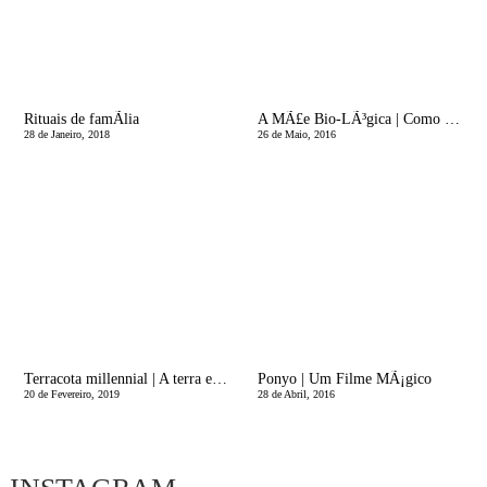
Rituais de famÃ­lia
A MÃ£e Bio-LÃ³gica | Como fazer Leite vegetal caseiro?
28 de Janeiro, 2018
26 de Maio, 2016
Terracota millennial | A terra em nossa casa
Ponyo | Um Filme MÃ¡gico
20 de Fevereiro, 2019
28 de Abril, 2016