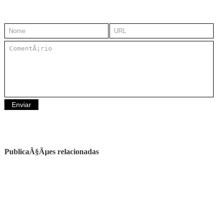
PublicaÃ§Ãµes relacionadas