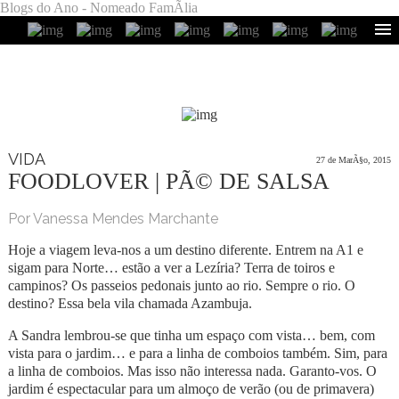
Blogs do Ano - Nomeado FamÃ­lia
VIDA
27 de MarÃ§o, 2015
FOODLOVER | PÃ© DE SALSA
Por Vanessa Mendes Marchante
Hoje a viagem leva-nos a um destino diferente. Entrem na A1 e
sigam para Norte… estão a ver a Lezíria? Terra de toiros e
campinos? Os passeios pedonais junto ao rio. Sempre o rio. O
destino? Essa bela vila chamada Azambuja.
A Sandra lembrou-se que tinha um espaço com vista… bem, com
vista para o jardim… e para a linha de comboios também. Sim, para
a linha de comboios. Mas isso não interessa nada. Garanto-vos. O
jardim é espectacular para um almoço de verão (ou de primavera)