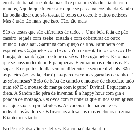
em dia de trabalho e ainda mais fixe para um sábado à tarde com
miúdos, Aquilo que interessa é o que se passa na cozinha da Sandra.
Eu podia dizer que são tostas. E bolos do caco. E outros petiscos.
Mas é tudo tão mais que isso. Tão, tão mais.
São as tostas que são diferentes de tudo…. Uma bela fatia de pão
caseiro, regada com azeite, tostada e com coberturas do outro
mundo. Bacalhau. Sardinha com queijo da ilha. Farinheira com
espinafres. Cogumelos com bacon. You name it. Bolo do caco? De
frango, de hambúrguer de touro
a sério
. De cogumelos. E do mais
que se possam lembrar. E panquecas. E entradinhas deliciosas. E as
sopas. E os pratos do dia sempre diferentes e sempre divinais. São
as paletes (só podia, claro!) nas paredes com as garrafas de vinho. E
as sobremesas? Bolo de baba de camelo e mousse de chocolate tudo
num só? E a mousse de manga com iogurte? Divinal! Esqueçam a
dieta. A Sandra não pára de inventar. É a happy hour com gin e
poncha de morango. Os ovos com farinheira que nunca saem iguais
mas que são sempre fabulosos. As cadeiras de madeira e os
individuais às flores. Os biscoitos artesanais e os enchidos da zona.
É tanto, mas tanto.
No
Pé de Salsa
vão ser felizes. E a culpa é da Sandra.