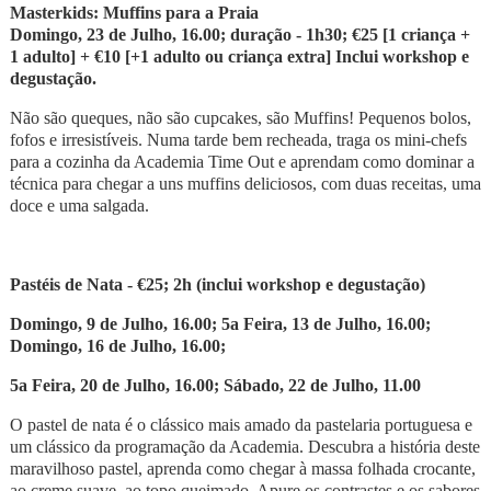
Masterkids: Muffins para a Praia
Domingo, 23 de Julho, 16.00; duração - 1h30; €25 [1 criança +
1 adulto] + €10 [+1 adulto ou criança extra] Inclui w
orkshop e
degusta
ção.
Não são queques, não são cupcakes, são Muffins! Pequenos bolos,
fofos e irresistíveis. Numa tarde bem recheada, traga os mini-chefs
para a cozinha da Academia Time Out e aprendam como dominar a
técnica para chegar a uns muffins deliciosos, com duas receitas, uma
doce e uma salgada.
Past
é
is de Nata - €25; 2h (inclui workshop e degustação)
Domingo, 9 de Julho, 16.00; 5a Feira, 13 de Julho, 16.00;
Domingo, 16 de Julho, 16.00;
5a Feira, 20 de Julho, 16.00; Sábado, 22 de Julho, 11.00
O pastel de nata é o clássico mais amado da pastelaria portuguesa e
um clássico da programação da Academia. Descubra a história deste
maravilhoso pastel, aprenda como chegar à massa folhada crocante,
ao creme suave, ao topo queimado. Apure os contrastes e os sabores