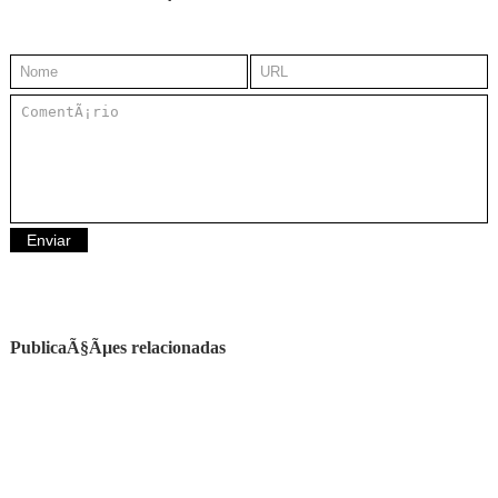
PublicaÃ§Ãµes relacionadas