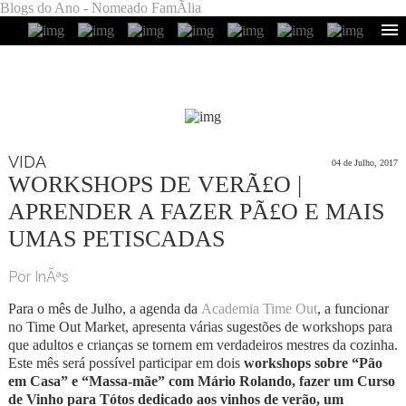
Blogs do Ano - Nomeado FamÃ­lia
VIDA
04 de Julho, 2017
WORKSHOPS DE VERÃ£O |
APRENDER A FAZER PÃ£O E MAIS
UMAS PETISCADAS
Por InÃªs
Para o mês de Julho, a agenda da
Academia Time Out
, a funcionar
no Time Out Market, apresenta várias sugestões de workshops para
que adultos e crianças se tornem em verdadeiros mestres da cozinha.
Este mês será possível participar em dois
workshops sobre “Pão
em Casa” e “Massa-mãe” com
Mário Rolando, fazer um Curso
de Vinho para T
ótos dedicado aos vinhos de verão, um