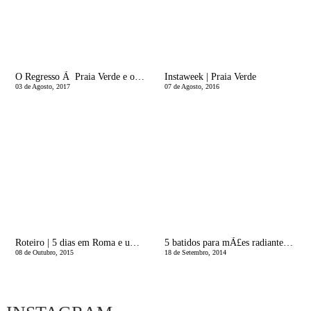
O Regresso Ã Praia Verde e os miÃºdos, LOUCOS
Instaweek | Praia Verde
03 de Agosto, 2017
07 de Agosto, 2016
Roteiro | 5 dias em Roma e um salto a Siena
5 batidos para mÃ£es radiantes e cheias de energia
08 de Outubro, 2015
18 de Setembro, 2014