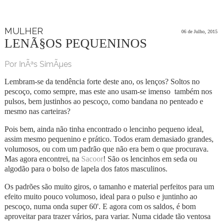
MULHER
06 de Julho, 2015
LENÃ§OS PEQUENINOS
Por InÃªs SimÃµes
Lembram-se da tendência forte deste ano, os lenços? Soltos no
pescoço, como sempre, mas este ano usam-se imenso também nos
pulsos, bem justinhos ao pescoço, como bandana no penteado e
mesmo nas carteiras?
Pois bem, ainda não tinha encontrado o lencinho pequeno ideal,
assim mesmo pequenino e prático. Todos eram demasiado grandes,
volumosos, ou com um padrão que não era bem o que procurava.
Mas agora encontrei, na
Sacoor
! São os lencinhos em seda ou
algodão para o bolso de lapela dos fatos masculinos.
Os padrões são muito giros, o tamanho e material perfeitos para um
efeito muito pouco volumoso, ideal para o pulso e juntinho ao
pescoço, numa onda super 60'. E agora com os saldos, é bom
aproveitar para trazer vários, para variar. Numa cidade tão ventosa