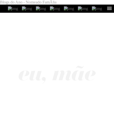
Blogs do Ano - Nomeado FamÃ­lia