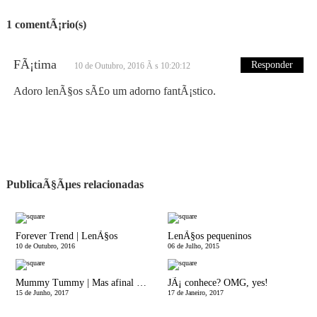
1 comentÃ¡rio(s)
FÃ¡tima
Responder
10 de Outubro, 2016 Ã s 10:20:12
Adoro lenÃ§os sÃ£o um adorno fantÃ¡stico.
PublicaÃ§Ãµes relacionadas
Forever Trend | LenÃ§os
LenÃ§os pequeninos
10 de Outubro, 2016
06 de Julho, 2015
Mummy Tummy | Mas afinal o que Ã© a diÃ¡stase (DRA)?
JÃ¡ conhece? OMG, yes!
15 de Junho, 2017
17 de Janeiro, 2017