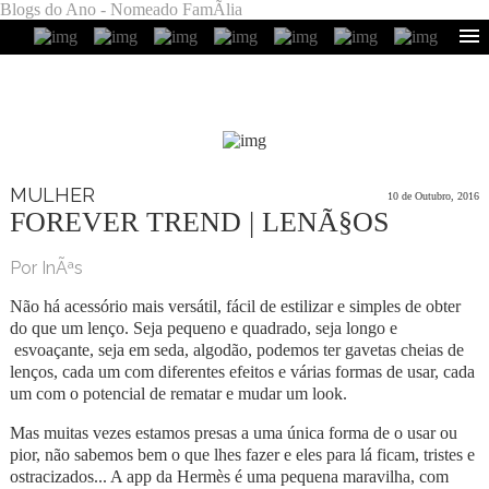
Blogs do Ano - Nomeado FamÃ­lia
MULHER
10 de Outubro, 2016
FOREVER TREND | LENÃ§OS
Por InÃªs
Não há acessório mais versátil, fácil de estilizar e simples de obter
do que um lenço. Seja pequeno e quadrado, seja longo e
esvoaçante, seja em seda, algodão, podemos ter gavetas cheias de
lenços, cada um com diferentes efeitos e várias formas de usar, cada
um com o potencial de rematar e mudar um look.
Mas muitas vezes estamos presas a uma única forma de o usar ou
pior, não sabemos bem o que lhes fazer e eles para lá ficam, tristes e
ostracizados... A app da Hermès é uma pequena maravilha, com