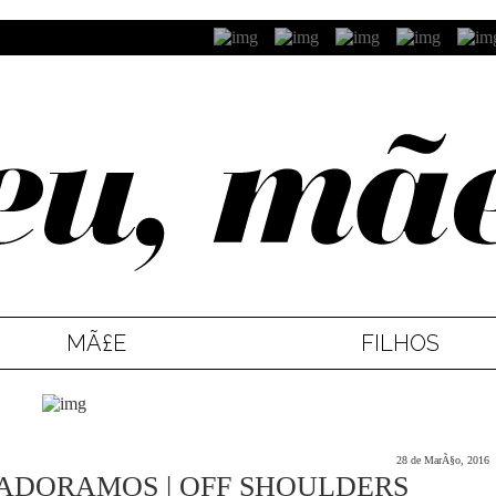
MÃ£E
FILHOS
28 de MarÃ§o, 2016
 ADORAMOS | OFF SHOULDERS