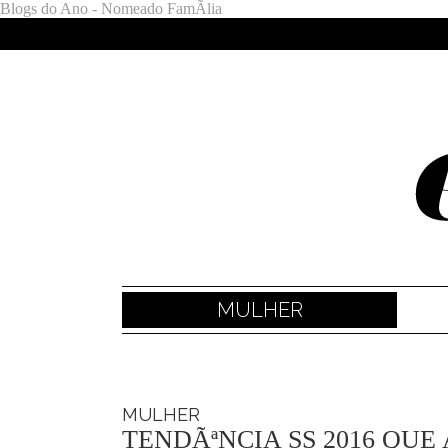
Blogs do Ano - Nomeado FamÃ­lia
MULHER
MULHER
TENDÃªNCIA SS 2016 QUE