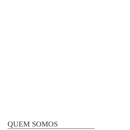
MÃ£E BIO-LÃ³GICA |
COMIDA PARA
CONGELAR
QUEM SOMOS