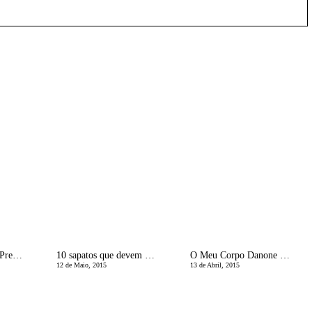
Outubro | MÃªs de PrevenÃ§Ã£o do Cancro da Mama
10 sapatos que devem estar nos nossos armÃ¡rios
O Meu Corpo Danone | #EuGostoDeMim
12 de Maio, 2015
13 de Abril, 2015