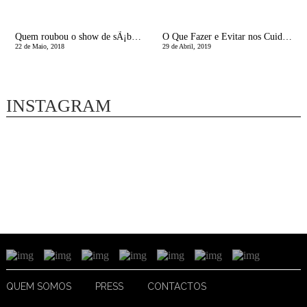
Quem roubou o show de sÃ¡bado e as fotos oficiais do casamento de Meghan e Harry
O Que Fazer e Evitar nos Cuidados com a Pele Durante a Gravidez
22 de Maio, 2018
29 de Abril, 2019
INSTAGRAM
QUEM SOMOS
PRESS
CONTACTOS