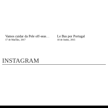
Vamos cuidar da Pele off-season? Ep. 3 Peel & Heal para rejuvenscer
Le Bus por Portugal
17 de MarÃ§o, 2017
18 de Junho, 2015
INSTAGRAM