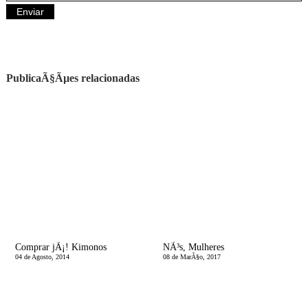
PublicaÃ§Ãµes relacionadas
Comprar jÃ¡! Kimonos
NÃ³s, Mulheres
04 de Agosto, 2014
08 de MarÃ§o, 2017