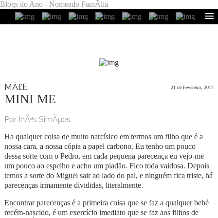
Blogs do Ano - Nomeado FamÃ­lia
MÃ£E
21 de Fevereiro, 2017
MINI ME
Por InÃªs SimÃµes
Ha qualquer coisa de muito narcísico em termos um filho que é a
nossa cara, a nossa cópia a papel carbono. Eu tenho um pouco
dessa sorte com o Pedro, em cada pequena parecença eu vejo-me
um pouco ao espelho e acho um piadão. Fico toda vaidosa. Depois
temos a sorte do Miguel sair ao lado do pai, e ninguém fica triste, há
parecenças irmamente divididas, literalmente.
Encontrar parecenças é a primeira coisa que se faz a qualquer bebé
recém-nascido, é um exercício imediato que se faz aos filhos de