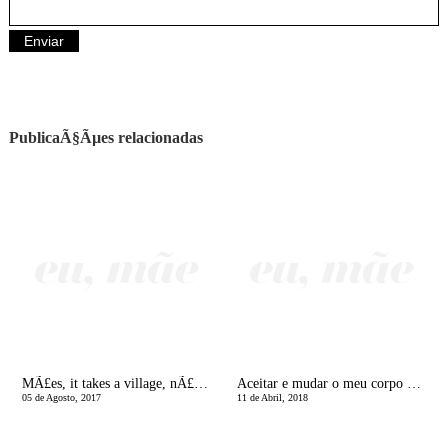
PublicaÃ§Ãµes relacionadas
MÃ£es, it takes a village, nÃ£o somos feitas de ferro!
Aceitar e mudar o meu corpo de mÃ£e - Ã© possÃ­vel?
05 de Agosto, 2017
11 de Abril, 2018