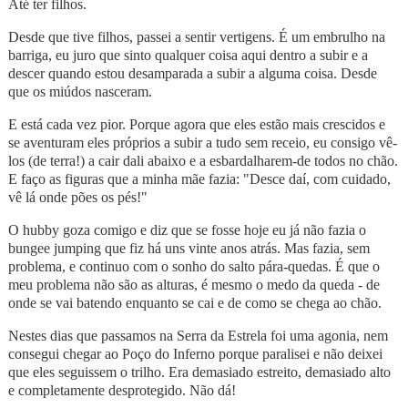
Até ter filhos.
Desde que tive filhos, passei a sentir vertigens. É um embrulho na
barriga, eu juro que sinto qualquer coisa aqui dentro a subir e a
descer quando estou desamparada a subir a alguma coisa. Desde
que os miúdos nasceram.
E está cada vez pior. Porque agora que eles estão mais crescidos e
se aventuram eles próprios a subir a tudo sem receio, eu consigo vê-
los (de terra!) a cair dali abaixo e a esbardalharem-de todos no chão.
E faço as figuras que a minha mãe fazia: "Desce daí, com cuidado,
vê lá onde pões os pés!"
O hubby goza comigo e diz que se fosse hoje eu já não fazia o
bungee jumping que fiz há uns vinte anos atrás. Mas fazia, sem
problema, e continuo com o sonho do salto pára-quedas. É que o
meu problema não são as alturas, é mesmo o medo da queda - de
onde se vai batendo enquanto se cai e de como se chega ao chão.
Nestes dias que passamos na Serra da Estrela foi uma agonia, nem
consegui chegar ao Poço do Inferno porque paralisei e não deixei
que eles seguissem o trilho. Era demasiado estreito, demasiado alto
e completamente desprotegido. Não dá!