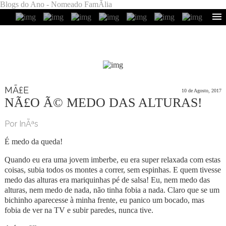
Blogs do Ano - Nomeado FamÃ­lia
MÃ£E
10 de Agosto, 2017
NÃ£O Ã© MEDO DAS ALTURAS!
Por InÃªs
É medo da queda!
Quando eu era uma jovem imberbe, eu era super relaxada com estas
coisas, subia todos os montes a correr, sem espinhas. E quem tivesse
medo das alturas era mariquinhas pé de salsa! Eu, nem medo das
alturas, nem medo de nada, não tinha fobia a nada. Claro que se um
bichinho aparecesse à minha frente, eu panico um bocado, mas
fobia de ver na TV e subir paredes, nunca tive.