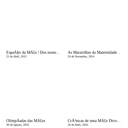
EspaÃ§o da MÃ£e | Dos nossos diferentes papÃ©is
As Maravilhas da Maternidade | Filha Ã©s, MÃ£e serÃ¡s
21 de Abril, 2015
24 de Novembro, 2014
OlimpÃ­adas das MÃ£es
CrÃ³nicas de uma MÃ£e Divorciada | Aquelas Amizades
30 de Agosto, 2016
26 de Abril, 2016