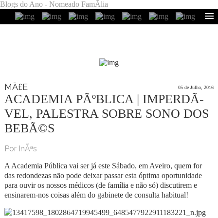
Blogs do Ano - Nomeado FamÃ­lia
MÃ£E
05 de Julho, 2016
ACADEMIA PÃºBLICA | IMPERDÃ­
VEL, PALESTRA SOBRE SONO DOS
BEBÃ©S
Por InÃªs
A Academia Pública vai ser já este Sábado, em Aveiro, quem for
das redondezas não pode deixar passar esta óptima oportunidade
para ouvir os nossos médicos (de família e não só) discutirem e
ensinarem-nos coisas além do gabinete de consulta habitual!