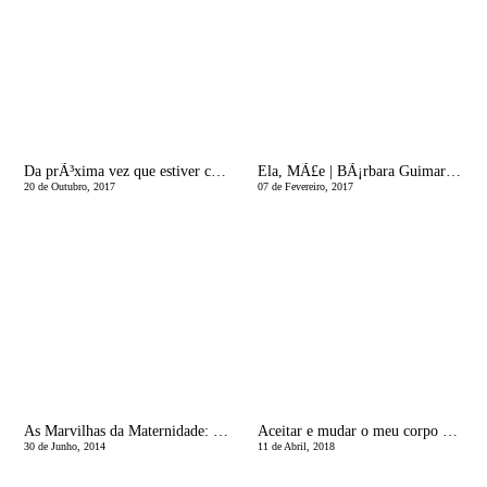
Da prÃ³xima vez que estiver com os pais de uma crianÃ§a cronicamente doente, faÃ§a-lhes estas perguntas
Ela, MÃ£e | BÃ¡rbara GuimarÃ£es
20 de Outubro, 2017
07 de Fevereiro, 2017
As Marvilhas da Maternidade: MudanÃ§a de Ciclo
Aceitar e mudar o meu corpo de mÃ£e - Ã© possÃ­vel?
30 de Junho, 2014
11 de Abril, 2018