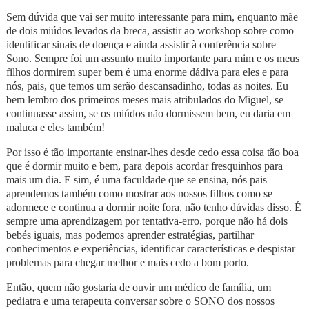
Sem dúvida que vai ser muito interessante para mim, enquanto mãe
de dois miúdos levados da breca, assistir ao workshop sobre como
identificar sinais de doença e ainda assistir à conferência sobre
Sono. Sempre foi um assunto muito importante para mim e os meus
filhos dormirem super bem é uma enorme dádiva para eles e para
nós, pais, que temos um serão descansadinho, todas as noites. Eu
bem lembro dos primeiros meses mais atribulados do Miguel, se
continuasse assim, se os miúdos não dormissem bem, eu daria em
maluca e eles também!
Por isso é tão importante ensinar-lhes desde cedo essa coisa tão boa
que é dormir muito e bem, para depois acordar fresquinhos para
mais um dia. E sim, é uma faculdade que se ensina, nós pais
aprendemos também como mostrar aos nossos filhos como se
adormece e continua a dormir noite fora, não tenho dúvidas disso. É
sempre uma aprendizagem por tentativa-erro, porque não há dois
bebés iguais, mas podemos aprender estratégias, partilhar
conhecimentos e experiências, identificar características e despistar
problemas para chegar melhor e mais cedo a bom porto.
Então, quem não gostaria de ouvir um médico de família, um
pediatra e uma terapeuta conversar sobre o SONO dos nossos